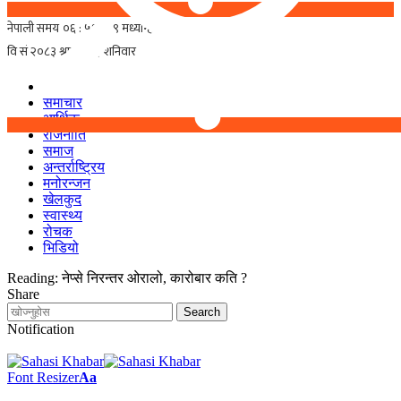
समाचार
आर्थिक
राजनीति
समाज
अन्तर्राष्ट्रिय
मनोरन्जन
खेलकुद
स्वास्थ्य
रोचक
भिडियो
Reading:
नेप्से निरन्तर ओरालो, कारोबार कति ?
Share
Notification
Font Resizer
Aa