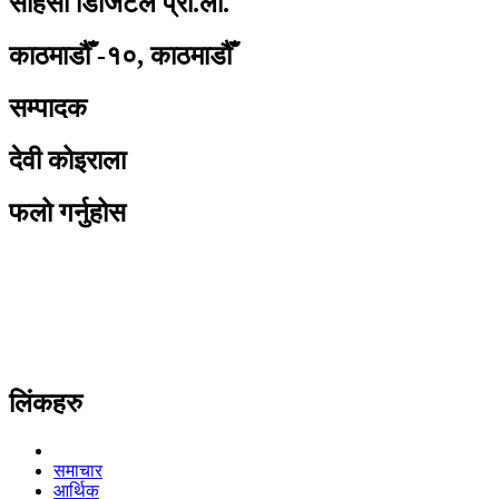
साहसी डिजिटल प्रा.ली.
काठमाडौँ -१०, काठमाडौँ
सम्पादक
देवी कोइराला
फलो गर्नुहोस
लिंकहरु
समाचार
आर्थिक