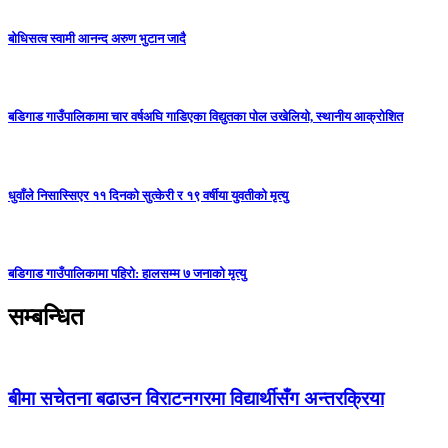
बोधिसत्व स्वामी आनन्द अरुण भुटान जादै
बडिगाड गाउँपालिकामा चार वर्षअघि गाडिएका विद्युतका पोल उखेलियो, स्थानीय आक्रोशित
धुवाँले निसास्सिएर ११ दिनको सुत्केरी र १९ वर्षीया युवतीको मृत्यु
बडिगाड गाउँपालिकामा पहिरो: हालसम्म ७ जनाको मृत्यु
सम्बन्धित
बीमा सचेतना बढाउन विराटनगरमा विद्यार्थीसँग अन्तरक्रिया