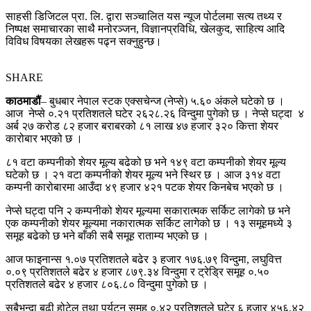
साहसी डिजिटल प्रा. लि. द्वारा सञ्चालित यस न्यूज पोर्टलमा सत्य तथ्य र
निष्पक्ष समाचारका साथै मनोरञ्जन, विज्ञानप्रविधि, खेलकुद, साहित्य आदि
विविध विषयका लेखहरू पढ्न सक्नुहुन्छ।
SHARE
काठमाडौं
– बुधबार नेपाल स्टक एक्सचेन्ज (नेप्से) ५.६० अंकले घटेको छ ।
आज नेप्से ०.२१ प्रतिशतले घटेर २६२८.२६ विन्दुमा पुगेको छ । नेप्से घट्दा ४
अर्ब २७ करोड ८२ हजार बराबरको ८१ लाख ४७ हजार ३२० कित्ता शेयर
कारोबार भएको छ ।
८१ वटा कम्पनीको शेयर मूल्य बढेको छ भने १४९ वटा कम्पनीको शेयर मूल्य
घटेको छ । २१ वटा कम्पनीको शेयर मूल्य भने स्थिर छ । आज ३१४ वटा
कम्पनी कारोबारमा आउँदा ४९ हजार ४२१ पटक शेयर किनबेच भएको छ ।
नेप्से घट्दा पनि २ कम्पनीको शेयर मूल्यमा सकारात्मक सर्किट लागेको छ भने
एक कम्पनीको शेयर मूल्यमा नकारात्मक सर्किट लागेको छ । १३ समूहमध्ये ३
समूह बढेको छ भने बाँकी सबै समूह राताम्य भएको छ ।
आज फाइनान्स १.०७ प्रतिशतले बढेर ३ हजार १७६.७९ विन्दुमा, लघुवित्त
०.०९ प्रतिशतले बढेर ४ हजार ८७९.३४ विन्दुमा र ट्रेड्रि समूह ०.५०
प्रतिशतले बढेर ४ हजार ८०६.८० विन्दुमा पुगेको छ ।
सबैभन्दा बढी होटेल तथा पर्यटन समूह ०.४२ प्रतिशतले घटेर ६ हजार ४५६.४२