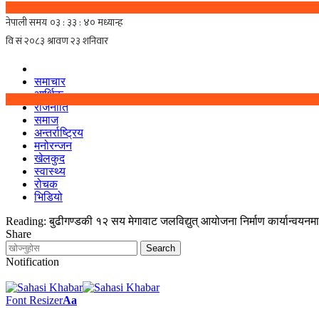
समाचार
आर्थिक
राजनीति
समाज
अन्तर्राष्ट्रिय
मनोरन्जन
खेलकुद
स्वास्थ्य
रोचक
भिडियो
Reading:
बुढीगण्डकी १२ सय मेगावाट जलविद्युत् आयोजना निर्माण कार्यान्वयनमा
Share
Notification
Font Resizer
Aa