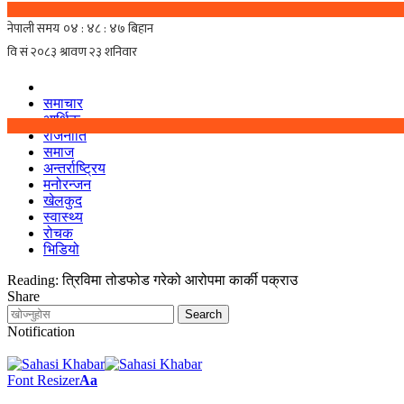
समाचार
आर्थिक
राजनीति
समाज
अन्तर्राष्ट्रिय
मनोरन्जन
खेलकुद
स्वास्थ्य
रोचक
भिडियो
Reading:
त्रिविमा तोडफोड गरेको आरोपमा कार्की पक्राउ
Share
Notification
Font Resizer
Aa