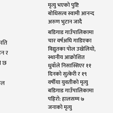
मृत्यु भएको पुष्टि
बोधिसत्व स्वामी आनन्द
अरुण भुटान जादै
बडिगाड गाउँपालिकामा
चार वर्षअघि गाडिएका
हमति
विद्युतका पोल उखेलियो,
उन र
स्थानीय आक्रोशित
ो छ
धुवाँले निसास्सिएर ११
दिनको सुत्केरी र १९
वर्षीया युवतीको मृत्यु
ावल
बडिगाड गाउँपालिकामा
पहिरो: हालसम्म ७
जनाको मृत्यु