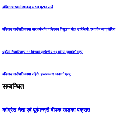
बोधिसत्व स्वामी आनन्द अरुण भुटान जादै
बडिगाड गाउँपालिकामा चार वर्षअघि गाडिएका विद्युतका पोल उखेलियो, स्थानीय आक्रोशित
धुवाँले निसास्सिएर ११ दिनको सुत्केरी र १९ वर्षीया युवतीको मृत्यु
बडिगाड गाउँपालिकामा पहिरो: हालसम्म ७ जनाको मृत्यु
सम्बन्धित
कांग्रेस नेता एवं पूर्वमन्त्री दीपक खड्का पक्राउ