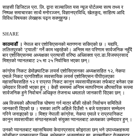
साहसी डिजिटल प्रा. लि. द्वारा सञ्चालित यस न्यूज पोर्टलमा सत्य तथ्य र
निष्पक्ष समाचारका साथै मनोरञ्जन, विज्ञानप्रविधि, खेलकुद, साहित्य आदि
विविध विषयका लेखहरू पढ्न सक्नुहुन्छ।
SHARE
काठमाडौं ।
नेपाल बार एशोसिएसनको मतगणना सकिएको छ । यद्यपि,
ललितपुरको ‘ट्याली’ गर्ने काम भइरहेको। अन्तिम मत परिणाम सार्वजनिक नहुँदै
बार एशोसिएसनमा अध्यक्षका प्रत्यासी वरिष्ठ अधिवक्ता प्रा.डा.विजयप्रसाद
मिश्रको प्यानलबाट २५ मा २५ निर्वाचित भएका छन्।
कांग्रेस निकट डेमोक्र्याटिक लयर्स एशोसिएसनका अध्यक्षसहित १२, नेकपा
एमाले निकट प्रगतिशील व्यवसायिक लयर्स एशोसिएसन पीपीएलएका
महासचिवसहित १२ र राप्रपा निकट कानुन व्यवसायीहरूका तर्फबाट बनेका एक
उमेदवार विजयी भएका हुन् । केही समयमा अन्तिम मतपरिणाम औपचारिक रूपमा
सार्वजनिक हुने निर्वाचन अधिकृत तेजनाथ धमलाले जानकारी दिएका छन् ।
अब विजयको औपचारिक घोषणा गर्न मात्र बाँकी रहेको निर्वाचन समितिले
जानकारी दिएको छ । यसका लागि अहिले दिउँसो १ बजे पत्रकार सम्मेलन
गरिने जनाइएको छ । मिश्र नेपाली कांग्रेस, नेकपा एमाले र राप्रपानिकट
कानुन व्यवसायीका संगठनहरूको संयुक्त प्यानलबाट अध्यक्षका उम्मेदवार हुन् ।
उनको प्यानलबाट महासचिवमा केदारप्रसाद कोइराला छन् भने उपाध्यक्षहरूमा
कोसीबाट पदमप्रसाद लिम्बु, मधेसबाट अजयशंकर झा, बागमतीबाट तेजबहादुर