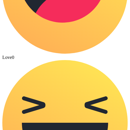
Love
0