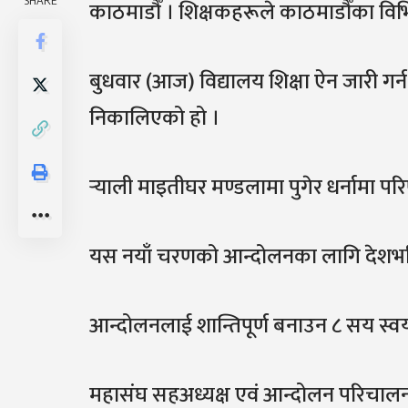
SHARE
काठमाडौँ । शिक्षकहरूले काठमाडौँका विभिन
बुधवार (आज) विद्यालय शिक्षा ऐन जारी गर्न
निकालिएको हो ।
र्‍याली माइतीघर मण्डलामा पुगेर धर्नामा 
यस नयाँ चरणको आन्दोलनका लागि देशभरि
आन्दोलनलाई शान्तिपूर्ण बनाउन ८ सय स्
महासंघ सहअध्यक्ष एवं आन्दोलन परिचा