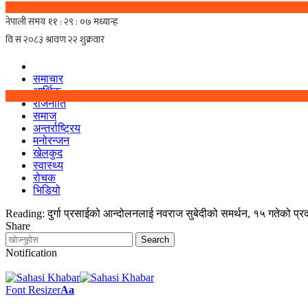
समाचार
आर्थिक
राजनीति
समाज
अन्तर्राष्ट्रिय
मनोरन्जन
खेलकुद
स्वास्थ्य
रोचक
भिडियो
Reading:
दुर्गा प्रसाईको आन्दोलनलाई नवराज सुबेदीको समर्थन, १५ गतेको 
Share
Notification
Font Resizer
Aa