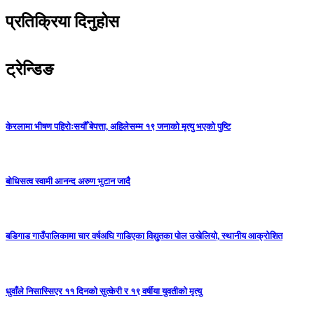
प्रतिक्रिया दिनुहोस
ट्रेन्डिङ
केरलामा भीषण पहिरोःसयौँ बेपत्ता, अहिलेसम्म १९ जनाको मृत्यु भएको पुष्टि
बोधिसत्व स्वामी आनन्द अरुण भुटान जादै
बडिगाड गाउँपालिकामा चार वर्षअघि गाडिएका विद्युतका पोल उखेलियो, स्थानीय आक्रोशित
धुवाँले निसास्सिएर ११ दिनको सुत्केरी र १९ वर्षीया युवतीको मृत्यु