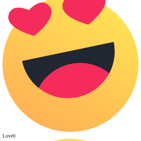
Love
0