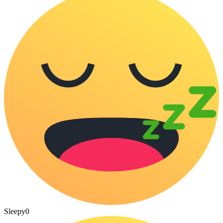
Sleepy
0