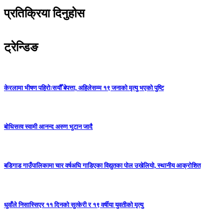
प्रतिक्रिया दिनुहोस
ट्रेन्डिङ
केरलामा भीषण पहिरोःसयौँ बेपत्ता, अहिलेसम्म १९ जनाको मृत्यु भएको पुष्टि
बोधिसत्व स्वामी आनन्द अरुण भुटान जादै
बडिगाड गाउँपालिकामा चार वर्षअघि गाडिएका विद्युतका पोल उखेलियो, स्थानीय आक्रोशित
धुवाँले निसास्सिएर ११ दिनको सुत्केरी र १९ वर्षीया युवतीको मृत्यु