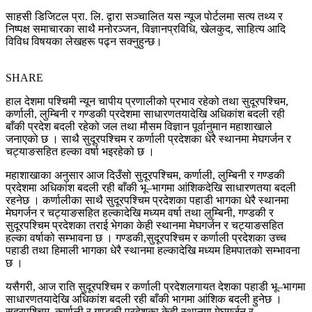
साहसी डिजिटल प्रा. लि. द्वारा सञ्चालित यस न्यूज पोर्टलमा सत्य तथ्य र
निष्पक्ष समाचारका साथै मनोरञ्जन, विज्ञानप्रविधि, खेलकुद, साहित्य आदि
विविध विषयका लेखहरू पढ्न सक्नुहुन्छ।
SHARE
हाल देशमा पश्चिमी न्यून चापीय प्रणालीको प्रभाव रहेको तथा सुदूरपश्चिम,
कर्णाली, लुम्बिनी र गण्डकी प्रदेशमा साधारणतयादेखि अधिकांश बदली रही
बाँकी प्रदेश बदली रहेको जल तथा मौसम विज्ञान पूर्वानुमान महाशाखाले
जनाएको छ । साथै सुदूरपश्चिम र कर्णाली प्रदेशका धेरै स्थानमा मेघगर्जन र
चट्याङसहित हल्का वर्षा भइरहेको छ ।
महाशाखाका अनुसार आज दिउँसो सुदूरपश्चिम, कर्णाली, लुम्बिनी र गण्डकी
प्रदेशमा अधिकांश बदली रही बाँकी भू–भागमा आंशिकदेखि साधारणतया बदली
रहनेछ । कर्णालीका साथै सुदूरपश्चिम प्रदेशका पहाडी भागका धेरै स्थानमा
मेघगर्जन र चट्याङसहित हल्कादेखि मध्यम वर्षा तथा लुम्बिनी, गण्डकी र
सुदूरपश्चिम प्रदेशका तराई भेगका केही स्थानमा मेघगर्जन र चट्याङसहित
हल्का वर्षाको सम्भावना छ । गण्डकी,सुदूरपश्चिम र कर्णाली प्रदेशका उच्च
पहाडी तथा हिमाली भागका धेरै स्थानमा हल्कादेखि मध्यम हिमपातको सम्भावना
छ ।
यसैगरी, आज राति सुदूरपश्चिम र कर्णाली प्रदेशलगायत देशका पहाडी भू–भागमा
साधारणतयादेखि अधिकांश बदली रही बाँकी भागमा आंशिक बदली हुनेछ ।
सुदूरपश्चिम, कर्णाली र गण्डकी प्रदेशका केही स्थानमा मेघगर्जन र