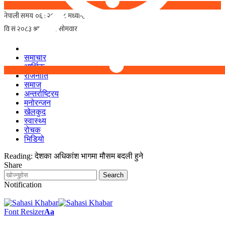
समाचार
आर्थिक
राजनीति
समाज
अन्तर्राष्ट्रिय
मनोरन्जन
खेलकुद
स्वास्थ्य
रोचक
भिडियो
Reading:
देशका अधिकांश भागमा मौसम बदली हुने
Share
Notification
Font Resizer
Aa