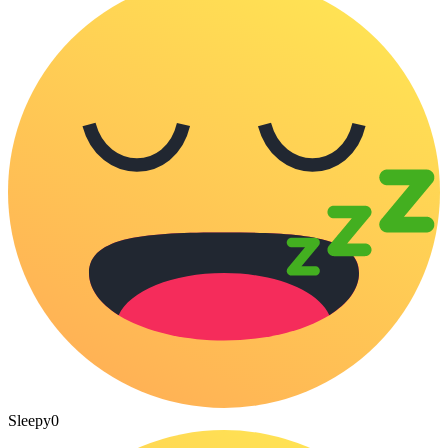
Sleepy
0