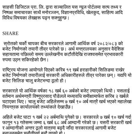
साहसी डिजिटल प्रा. लि. द्वारा सञ्चालित यस न्यूज पोर्टलमा सत्य तथ्य र
निष्पक्ष समाचारका साथै मनोरञ्जन, विज्ञानप्रविधि, खेलकुद, साहित्य आदि
विविध विषयका लेखहरू पढ्न सक्नुहुन्छ।
SHARE
स्रोतको चर्को चापका बीच सरकारले आगामी आर्थिक वर्ष २०८२/०८३ को
बजेट निर्माणको तयारी तीव्र पारेको छ। अर्थ मन्त्रालयका अनुसार वैदेशिक
सहायतामा पछिल्लो समय उल्लेखनीय कटौतीदेखि राजश्वसमेत प्रभावकारी
रुपमा उठ्न सकिरहेको छैन।
राष्ट्रिय योजना आयोगले दिएको करिब १९ खर्ब हराहारीको सिलिङमा राखेर
बजेट निर्माणको तयारीलाई सरकारी अधिकारीहरुले तीव्र पारेका छन्। यद्यपि यो
बजेट सिलिङ चालु बजेटभन्दा ठूलो हो।
सरकारले यो आर्थिक वर्षका १८ खर्ब ६० अर्बको बजेट ल्याएको थियो। यसलाई
वर्तमान अर्थमन्त्री विष्णुप्रसाद पौडेलले मध्यावधि समीक्षामार्फत करिब २ खर्बले
घटाएका थिए। चालु बजेट अहिलेसम्म ७ खर्ब ९० अर्ब मात्रै खर्च भएको महालेखा
नियन्त्रक कार्यालयको तथ्यांकले देखाउँछ।
अहिले बजेट घाटा १ खर्ब २२ अर्बमाथि पुगेको छ। सरकारले ७ खर्ब ९० खर्च गर्दा
फागुन १३ गतेसम्म जम्मा ६ खर्ब ६८ अर्ब आम्दानी गरेको छ। यसरी सरकारी खर्च
र आम्दानीको अन्तर ठूलो मात्रमा बढ्दै जाँदा सरकारलाई आगामी बजेट
बनाउनसमेत चुनौतीपूर्ण बन्दै गएको हो।