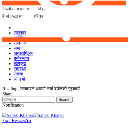
समाचार
आर्थिक
राजनीति
समाज
अन्तर्राष्ट्रिय
मनोरन्जन
खेलकुद
स्वास्थ्य
रोचक
भिडियो
Reading:
सरकारले थाल्यो नयाँ बजेटको गृहकार्य
Share
Notification
Font Resizer
Aa