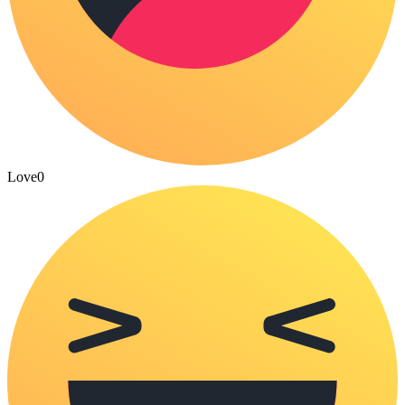
Love
0