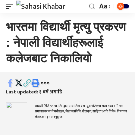
Aa
भारतमा विद्यार्थी मृत्यु प्रकरण
: नेपाली विद्यार्थीहरूलाई
कलेजबाट निकालियो
Last updated: १ वर्ष अगाडि
साहसी डिजिटल प्रा. लि. द्वारा सञ्चालित यस न्यूज पोर्टलमा सत्य तथ्य र निष्पक्ष
समाचारका साथै मनोरञ्जन, विज्ञानप्रविधि, खेलकुद, साहित्य आदि विविध विषयका
लेखहरू पढ्न सक्नुहुन्छ।