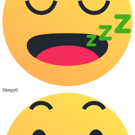
Sleepy
0