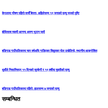
केरलामा भीषण पहिरोःसयौँ बेपत्ता, अहिलेसम्म १९ जनाको मृत्यु भएको पुष्टि
बोधिसत्व स्वामी आनन्द अरुण भुटान जादै
बडिगाड गाउँपालिकामा चार वर्षअघि गाडिएका विद्युतका पोल उखेलियो, स्थानीय आक्रोशित
धुवाँले निसास्सिएर ११ दिनको सुत्केरी र १९ वर्षीया युवतीको मृत्यु
बडिगाड गाउँपालिकामा पहिरो: हालसम्म ७ जनाको मृत्यु
सम्बन्धित