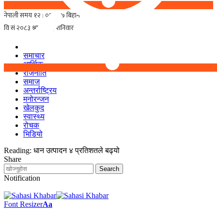
समाचार
आर्थिक
राजनीति
समाज
अन्तर्राष्ट्रिय
मनोरन्जन
खेलकुद
स्वास्थ्य
रोचक
भिडियो
Reading:
धान उत्पादन ४ प्रतिशतले बढ्यो
Share
Notification
Font Resizer
Aa