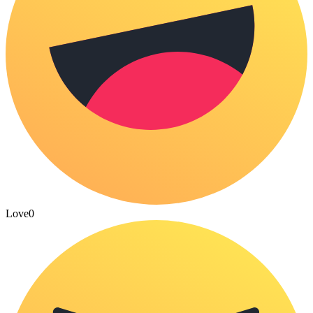
Love
0