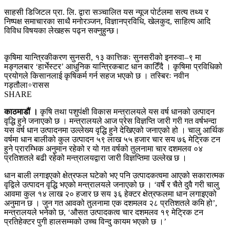
साहसी डिजिटल प्रा. लि. द्वारा सञ्चालित यस न्यूज पोर्टलमा सत्य तथ्य र
निष्पक्ष समाचारका साथै मनोरञ्जन, विज्ञानप्रविधि, खेलकुद, साहित्य आदि
विविध विषयका लेखहरू पढ्न सक्नुहुन्छ।
कृषिमा यान्त्रिकीकरण सुनसरी, १३ कात्तिकः सुनसरीको इनरुवा–९ मा
मङ्गलबार ‘हार्भेस्टर’ आधुनिक यान्त्रिकबाट धान काटिँदै । कृषिमा प्रविधिको
प्रयोगले किसानलाई कृषिकर्म गर्न सहज भएको छ । तस्बिरः नवीन
गड्तौला÷रासस
SHARE
काठमाडौं ।
कृषि तथा पशुपंक्षी विकास मन्त्रालयले यस वर्ष धानको उत्पादन
वृद्धि हुने जनाएको छ । मन्त्रालयले आज प्रेस विज्ञप्ति जारी गरी गत वर्षभन्दा
यस वर्ष धान उत्पादनमा उल्लेख्य वृद्धि हुने देखिएको जनाएको हो । चालु आर्थिक
वर्षमा धान बालीको कुल उत्पादन ५९ लाख ५५ हजार चार सय ७६ मेट्रिक टन
हुने प्रारम्भिक अनुमान रहेको र यो गत वर्षको तुलनामा चार दशमलव ०४
प्रतिशतले बढी रहेको मन्त्रालयद्वारा जारी विज्ञप्तिमा उल्लेख छ ।
धान बाली लगाइएको क्षेत्रफल घटेको भए पनि उत्पादकत्वमा आएको सकारात्मक
वृद्विले उत्पादन वृद्धि भएको मन्त्रालयले जनाएको छ । ‘वर्षे र चैते दुवै गरी चालु
आवमा कुल १४ लाख २० हजार छ सय ३६ हेक्टर क्षेत्रफलमा धान लगाइएको
अनुमान छ । जुन गत आवको तुलनामा एक दशमलव २८ प्रतिशतले कमि हो’,
मन्त्रालयले भनेको छ, ‘औसत उत्पादकत्व चार दशमलव १९ मेट्रिक टन
प्रतिहेक्टर पुगी हालसम्मको उच्च विन्दु कायम भएको छ ।’