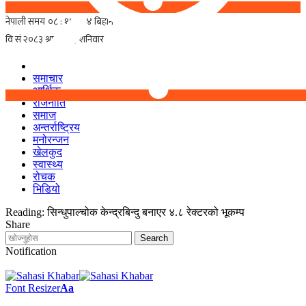
समाचार
आर्थिक
राजनीति
समाज
अन्तर्राष्ट्रिय
मनोरन्जन
खेलकुद
स्वास्थ्य
रोचक
भिडियो
Reading:
सिन्धुपाल्चोक केन्द्रबिन्दु बनाएर ४.८ रेक्टरको भूकम्प
Share
Notification
Font Resizer
Aa