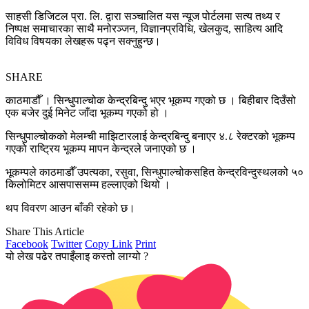
साहसी डिजिटल प्रा. लि. द्वारा सञ्चालित यस न्यूज पोर्टलमा सत्य तथ्य र
निष्पक्ष समाचारका साथै मनोरञ्जन, विज्ञानप्रविधि, खेलकुद, साहित्य आदि
विविध विषयका लेखहरू पढ्न सक्नुहुन्छ।
SHARE
काठमाडौँ । सिन्धुपाल्चोक केन्द्रबिन्दु भएर भूकम्प गएको छ । बिहीबार दिउँसो
एक बजेर दुई मिनेट जाँदा भूकम्प गएको हो ।
सिन्धुपाल्चोकको मेलम्ची माझिटारलाई केन्द्रबिन्दु बनाएर ४.८ रेक्टरको भूकम्प
गएको राष्ट्रिय भूकम्प मापन केन्द्रले जनाएको छ ।
भूकम्पले काठमाडौँ उपत्यका, रसुवा, सिन्धुपाल्चोकसहित केन्द्रविन्दुस्थलको ५०
किलोमिटर आसपाससम्म हल्लाएको थियो ।
थप विवरण आउन बाँकी रहेको छ।
Share This Article
Facebook
Twitter
Copy Link
Print
यो लेख पढेर तपाइँलाइ कस्तो लाग्यो ?