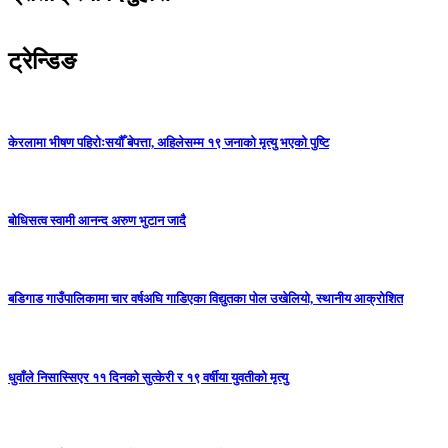
ट्रेन्डिङ
केरलामा भीषण पहिरोःसयौँ बेपत्ता, अहिलेसम्म १९ जनाको मृत्यु भएको पुष्टि
बोधिसत्व स्वामी आनन्द अरुण भुटान जादै
बडिगाड गाउँपालिकामा चार वर्षअघि गाडिएका विद्युतका पोल उखेलियो, स्थानीय आक्रोशित
धुवाँले निसास्सिएर ११ दिनको सुत्केरी र १९ वर्षीया युवतीको मृत्यु