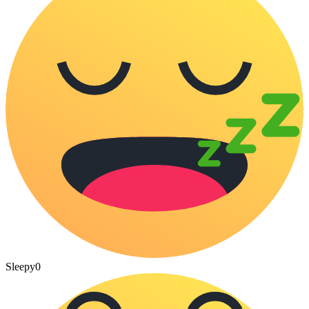
Sleepy
0