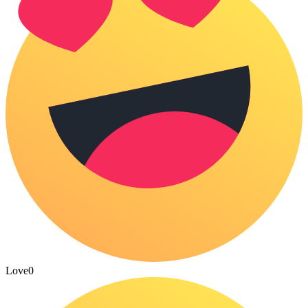
Love
0