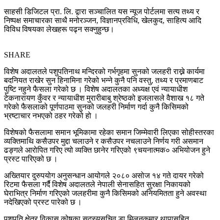
साहसी डिजिटल प्रा. लि. द्वारा सञ्चालित यस न्यूज पोर्टलमा सत्य तथ्य र
निष्पक्ष समाचारका साथै मनोरञ्जन, विज्ञानप्रविधि, खेलकुद, साहित्य आदि
विविध विषयका लेखहरू पढ्न सक्नुहुन्छ।
SHARE
विशेष अदालतले पशुपतिनाथ मन्दिरको गर्भगृहमा सुनको जलहरी राख्ने कार्यमा
बदनियत राखेर सुन हिनामिना गरेको भन्ने कुनै पनि वस्तु, तथ्य र प्रमाणबाट
पुष्टि नहुने फैसला गरेको छ । विशेष अदालतका अध्यक्ष एवं न्यायाधीश
टेकनारायण कुँवर र न्यायाधीश मुरारीबाबु श्रेष्ठको इजलासले वैशाख १८ गते
गरेको फैसलाको पूर्णपाठमा सुनको जलहरी निर्माण गर्दा कुनै किसिमको
भ्रष्टाचार नभएको ठहर गरेको हो ।
विशेषको फैसलामा समान भूमिकामा रहेका समान जिम्मेवारी लिएका सोहीस्तरका
व्यक्तिमाथि कसैउपर मुद्दा चलाउने र कसैउपर नचलाउने निर्णय गरी असमान
ढङ्गले आरोपित गरिए त्यो व्यक्ति छानेर गरिएको ९चयनात्मक० अभियोजन हुने
प्रस्ट पारिएको छ ।
अख्तियार दुरुपयोग अनुसन्धान आयोगले २०८० असोज १४ गते दायर गरेको
रिटमा फैसला गर्दै विशेष अदालतले नेपाली सेनासहित सुरक्षा निकायको
घेराभित्र निर्माण गरिएको जलहरीमा कुनै किसिमको अनियमितता हुने अवस्था
नदेखिएको प्रस्ट पारेको छ ।
पशुपति क्षेत्र विकास कोषका सदस्यसचिव डा मिलनकुमार थापासहित