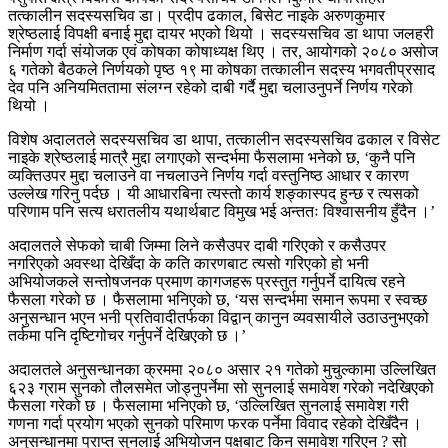
तत्कालीन सदस्यसचिव डा। प्रदीप ढकाल, बिसेट नाइके अरुणकुमार
श्रेष्ठलाई विपक्षी बनाई मुद्दा दायर भएको थियो । सदस्यसचिव डा थापा जलहरी
निर्माण गर्दा संयोजक एवं कोषका कोषाध्यक्ष थिए । तर, आयोगको २०८० असोज
६ गतेको बैठकले निर्णयको पृष्ठ १९ मा कोषका तत्कालीन सदस्य भगवतीप्रसाद
देव पनि अनियमिततामा संलग्न रहेको दाबी गर्दै मुद्दा चलाउनुपर्ने निर्णय गरेको
थियो ।
विशेष अदालतले सदस्यसचिव डा थापा, तत्कालीन सदस्यसचिव ढकाल र विसेट
नाइके श्रेष्ठलाई मात्रै मुद्दा लगाएको सन्दर्भमा फैसलामा भनेको छ, ‘कुनै पनि
व्यक्तिउपर मुद्दा चलाउने वा नचलाउने निर्णय गर्दा वस्तुनिष्ठ आधार र कारण
उल्लेख गरिनु पर्दछ । यी आधारबिना त्यस्तो कार्य शङ्कास्पद हुन्छ र त्यसको
परिणाम पनि सत्य धरातलीय यथार्थबाट विमुख भई अन्ततः विश्वासनीय हुँदैन ।’
अदालतले सेफको चाबी जिम्मा लिने कसैउपर दाबी गरिएको र कसैउपर
नगरिएको अवस्था देखिँदा के कति कारणबाट त्यसो गरिएको हो भनी
अभियोजकले सन्तोषजनक प्रमाण कागजहरू प्रस्तुत गर्नुपर्ने दायित्व रहने
फैसला गरेको छ । फैसलामा भनिएको छ, ‘यस सन्दर्भमा समान रूपमा र स्वच्छ
अनुसन्धान भएन भनी प्रतिवादीतर्फका विद्वान् कानुन व्यवसायीले उठाउनुभएको
तर्कमा पनि दृष्टिगोचर गर्नुपर्ने देखिएको छ ।’
अदालतले अनुसन्धानका क्रममा २०८० असार २१ गतेको मुचुल्कामा उल्लिखित
६२३ ग्राम सुनको तौलसमेत जोड्नुपर्नेमा सो सुनलाई समावेश गरेको नदेखिएको
फैसला गरेको छ । फैसलामा भनिएको छ, ‘उल्लिखित सुनलाई समावेश गरी
गणना गर्दा प्रयोग भएको सुनको परिमाण फरक पर्नेमा विवाद रहेको देखिँदैन ।
अनुसन्धानमा प्राप्त सुनलाई अभियोजन पक्षबाट किन समावेश गरिएन ? सो