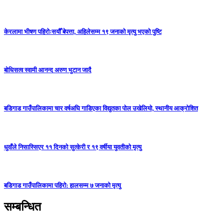
केरलामा भीषण पहिरोःसयौँ बेपत्ता, अहिलेसम्म १९ जनाको मृत्यु भएको पुष्टि
बोधिसत्व स्वामी आनन्द अरुण भुटान जादै
बडिगाड गाउँपालिकामा चार वर्षअघि गाडिएका विद्युतका पोल उखेलियो, स्थानीय आक्रोशित
धुवाँले निसास्सिएर ११ दिनको सुत्केरी र १९ वर्षीया युवतीको मृत्यु
बडिगाड गाउँपालिकामा पहिरो: हालसम्म ७ जनाको मृत्यु
सम्बन्धित