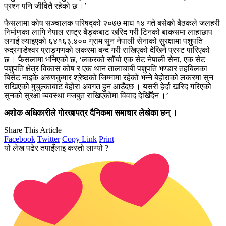
प्रश्न पनि जीवितै रहेको छ ।’
फैसलामा कोष सञ्चालक परिषद्को २०७७ माघ १४ गते बसेको बैठकले जलहरी
निर्माणका लागि नेपाल राष्ट्र बैङ्कबाट खरिद गरी टिनको बाकसमा लाहाछाप
लगाई ल्याइएको ६४१६३.४०० ग्राम सुन नेपाली सेनाको सुरक्षामा पशुपति
रुद्रगाडेश्वर प्राङ्गणको लकरमा बन्द गरी राखिएको देखिने प्रस्ट पारिएको
छ । फैसलामा भनिएको छ, ‘लकरको साँचो एक सेट नेपाली सेना, एक सेट
पशुपति क्षेत्र विकास कोष र एक थान तालाचाबी पशुपति भण्डार तहबिलका
बिसेट नाइके अरुणकुमार श्रेष्ठको जिम्मामा रहेको भन्ने बेहोराको लकरमा सुन
राखिएको मुचुल्काबाट बेहोरा अवगत हुन आउँदछ । यसरी हेर्दा खरिद गरिएको
सुनको सुरक्षा व्यवस्था मजबुत राखिएकोमा विवाद देखिँदैन ।’
अशोक अधिकारीले गोरखापत्र दैनिकमा समाचार लेखेका छन् ।
Share This Article
Facebook
Twitter
Copy Link
Print
यो लेख पढेर तपाइँलाइ कस्तो लाग्यो ?