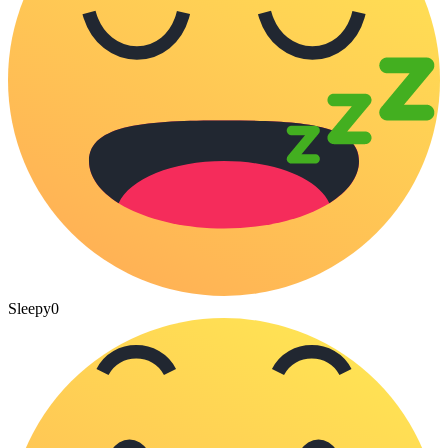
Sleepy
0