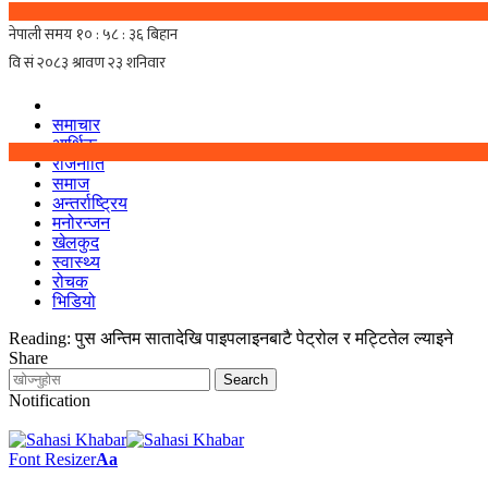
समाचार
आर्थिक
राजनीति
समाज
अन्तर्राष्ट्रिय
मनोरन्जन
खेलकुद
स्वास्थ्य
रोचक
भिडियो
Reading:
पुस अन्तिम सातादेखि पाइपलाइनबाटै पेट्रोल र मट्टितेल ल्याइने
Share
Notification
Font Resizer
Aa