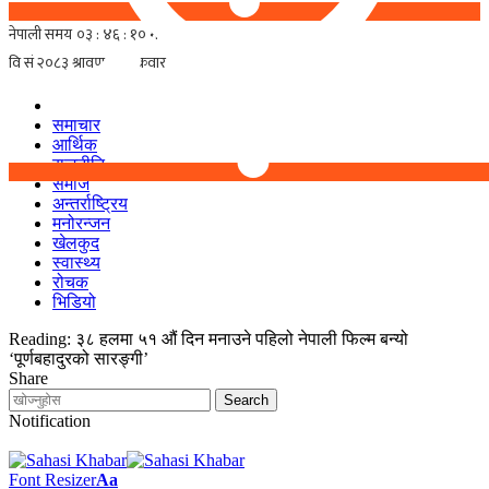
समाचार
आर्थिक
राजनीति
समाज
अन्तर्राष्ट्रिय
मनोरन्जन
खेलकुद
स्वास्थ्य
रोचक
भिडियो
Reading:
३८ हलमा ५१ औं दिन मनाउने पहिलो नेपाली फिल्म बन्यो
‘पूर्णबहादुरको सारङ्गी’
Share
Notification
Font Resizer
Aa