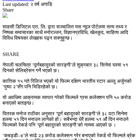
Last updated: २ वर्ष अगाडि
Share
साहसी डिजिटल प्रा. लि. द्वारा सञ्चालित यस न्यूज पोर्टलमा सत्य तथ्य र
निष्पक्ष समाचारका साथै मनोरञ्जन, विज्ञानप्रविधि, खेलकुद, साहित्य आदि
विविध विषयका लेखहरू पढ्न सक्नुहुन्छ।
SHARE
नेपाली चलचित्र ‘पूर्णबहादुरको सारङ्गी’ले शुक्रबार ३८ सिनेमा घरमा ५१
दिनको सेलिब्रेसन गर्ने भएको छ।
कात्तिक १५ गते रिलिज भएको यो फिल्म दक्षिण भारतीय स्टार अल्लु अर्जुनको
‘पुष्पा २’सँग पनि भिडिरहेको छ।
यो अवधिमा आक्रामक व्यापार गरेको फिल्मले ग्रस कलेक्शन पनि ५० करोड
बनाएको बताइन्छ।
वितरक मनोज राठीका अनुसार ‘पूर्ण बहादुरको सारङ्गी’ले ३८ वटा सिनेमा
हलमा ५१ दिन मनाउन लागेको हो। सबैभन्दा धेरै हलमा ५१ औं दिन मनाउने
फिल्मको रेकर्ड पनि ‘पूर्ण बहादुरको सारङ्गी’को नाममा आएको छ ।
‘कबड्डी–४’ले साढे २३ करोड कलेक्सन गरेर बनाएको रेकर्ड यो फिल्मले ब्रेक