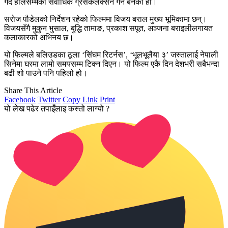
गर्दै हालसम्मको सर्वाधिक ग्रसकलेक्सन गर्ने बनेको हो।
सरोज पौडेलको निर्देशन रहेको फिल्ममा विजय बराल मुख्य भूमिकामा छन्।
विजयसँगै मुकुन भुसाल, बुद्धि तामाङ, प्रकाश सपूत, अञ्जना बराइलीलगायत
कलाकारको अभिनय छ।
यो फिल्मले बलिउडका ठूला ‘सिंघम रिटर्नस’, ‘भूलभूलैया ३’ जस्तालाई नेपाली
सिनेमा घरमा लामो समयसम्म टिक्न दिएन। यो फिल्म एकै दिन देशभरी सबैभन्दा
बढी शो पाउने पनि पहिलो हो।
Share This Article
Facebook
Twitter
Copy Link
Print
यो लेख पढेर तपाइँलाइ कस्तो लाग्यो ?