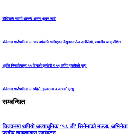
बोधिसत्व स्वामी आनन्द अरुण भुटान जादै
बडिगाड गाउँपालिकामा चार वर्षअघि गाडिएका विद्युतका पोल उखेलियो, स्थानीय आक्रोशित
धुवाँले निसास्सिएर ११ दिनको सुत्केरी र १९ वर्षीया युवतीको मृत्यु
बडिगाड गाउँपालिकामा पहिरो: हालसम्म ७ जनाको मृत्यु
सम्बन्धित
चितवनमा थपियो अत्याधुनिक ‘१८ डी’ सिनेमाको मज्जा, अभिनेता
प्रदीप खड्काद्वारा उद्घाटन