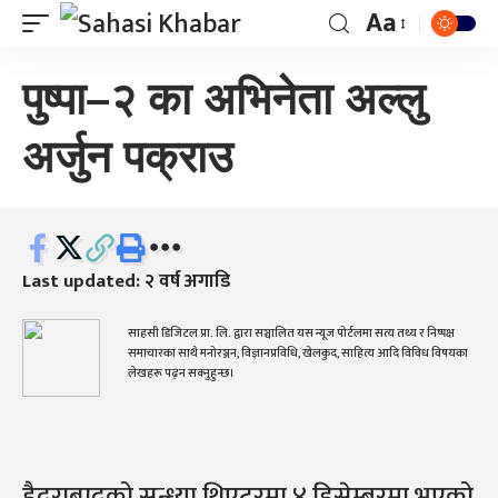
Aa
पुष्पा–२ का अभिनेता अल्लु
अर्जुन पक्राउ
Last updated: २ वर्ष अगाडि
साहसी डिजिटल प्रा. लि. द्वारा सञ्चालित यस न्यूज पोर्टलमा सत्य तथ्य र निष्पक्ष
समाचारका साथै मनोरञ्जन, विज्ञानप्रविधि, खेलकुद, साहित्य आदि विविध विषयका
लेखहरू पढ्न सक्नुहुन्छ।
हैदराबादको सन्ध्या थिएटरमा ४ डिसेम्बरमा भएको