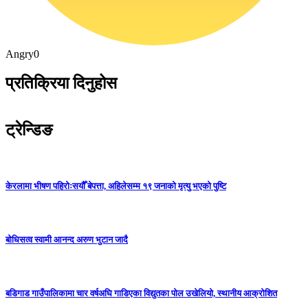
Angry
0
प्रतिक्रिया दिनुहोस
ट्रेन्डिङ
केरलामा भीषण पहिरोःसयौँ बेपत्ता, अहिलेसम्म १९ जनाको मृत्यु भएको पुष्टि
बोधिसत्व स्वामी आनन्द अरुण भुटान जादै
बडिगाड गाउँपालिकामा चार वर्षअघि गाडिएका विद्युतका पोल उखेलियो, स्थानीय आक्रोशित