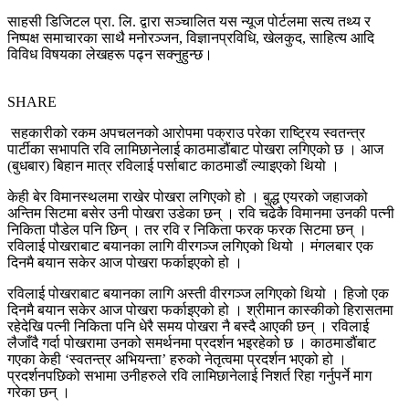
साहसी डिजिटल प्रा. लि. द्वारा सञ्चालित यस न्यूज पोर्टलमा सत्य तथ्य र
निष्पक्ष समाचारका साथै मनोरञ्जन, विज्ञानप्रविधि, खेलकुद, साहित्य आदि
विविध विषयका लेखहरू पढ्न सक्नुहुन्छ।
SHARE
सहकारीको रकम अपचलनको आरोपमा पक्राउ परेका राष्ट्रिय स्वतन्त्र
पार्टीका सभापति रवि लामिछानेलाई काठमाडौंबाट पोखरा लगिएको छ । आज
(बुधबार) बिहान मात्र रविलाई पर्साबाट काठमाडौं ल्याइएको थियो ।
केही बेर विमानस्थलमा राखेर पोखरा लगिएको हो । बुद्ध एयरको जहाजको
अन्तिम सिटमा बसेर उनी पोखरा उडेका छन् । रवि चढेकै विमानमा उनकी पत्नी
निकिता पौडेल पनि छिन् । तर रवि र निकिता फरक फरक सिटमा छन् ।
रविलाई पोखराबाट बयानका लागि वीरगञ्ज लगिएको थियो । मंगलबार एक
दिनमै बयान सकेर आज पोखरा फर्काइएको हो ।
रविलाई पोखराबाट बयानका लागि अस्ती वीरगञ्ज लगिएको थियो । हिजो एक
दिनमै बयान सकेर आज पोखरा फर्काइएको हो । श्रीमान कास्कीको हिरासतमा
रहेदेखि पत्नी निकिता पनि धेरै समय पोखरा नै बस्दै आएकी छन् । रविलाई
लैजाँदै गर्दा पोखरामा उनको समर्थनमा प्रदर्शन भइरहेको छ । काठमाडौंबाट
गएका केही ‘स्वतन्त्र अभियन्ता’ हरुको नेतृत्वमा प्रदर्शन भएको हो ।
प्रदर्शनपछिको सभामा उनीहरुले रवि लामिछानेलाई निशर्त रिहा गर्नुपर्ने माग
गरेका छन् ।