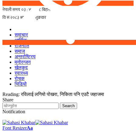
समाचार
आर्थिक
राजनीति
समाज
अन्तर्राष्ट्रिय
मनोरन्जन
खेलकुद
स्वास्थ्य
रोचक
भिडियो
Reading:
रविलाई लगियो पोखरा, निकिता पनि एउटै जहाजमा
Share
Notification
Font Resizer
Aa