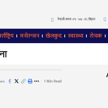
्राष्ट्रिय
मनोरन्जन
खेलकुद
स्वास्थ्य
रोचक
ना
1 Min Read
are