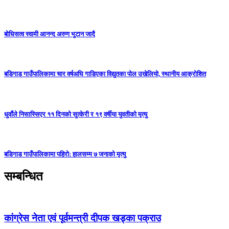
बोधिसत्व स्वामी आनन्द अरुण भुटान जादै
बडिगाड गाउँपालिकामा चार वर्षअघि गाडिएका विद्युतका पोल उखेलियो, स्थानीय आक्रोशित
धुवाँले निसास्सिएर ११ दिनको सुत्केरी र १९ वर्षीया युवतीको मृत्यु
बडिगाड गाउँपालिकामा पहिरो: हालसम्म ७ जनाको मृत्यु
सम्बन्धित
कांग्रेस नेता एवं पूर्वमन्त्री दीपक खड्का पक्राउ