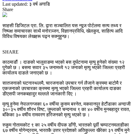
Last updated: ३ वर्ष अगाडि
Share
साहसी डिजिटल प्रा. लि. द्वारा सञ्चालित यस न्यूज पोर्टलमा सत्य तथ्य र
निष्पक्ष समाचारका साथै मनोरञ्जन, विज्ञानप्रविधि, खेलकुद, साहित्य आदि
विविध विषयका लेखहरू पढ्न सक्नुहुन्छ।
SHARE
काठमाडौं । दाङको भालुवाङमा भएको बस दुर्घटनामा मृत्यु हुनेको संख्या १२
पुगेको छ । बसमा सवार ३५ जनामध्ये १२ जनाको मृत्यु भएको जिल्ला प्रहरी
कार्यालय दाङले जनाएको छ ।
सातजनाको घटनास्थलमै, चारजनाको उपचार गर्न लैजाने क्रममा बाटोमै र
एकजनाको उपचारका क्रममा मृत्यु भएको जिल्ला प्रहरी कार्यालय दाङका
डीएसपी जनकबहादुर मल्लले जानकारी दिए ।
मृत्यु हुनेमा नेपालगन्जका ६० वर्षीया कुसम बस्नेत, मकवानपुर हेटौंडाका अन्दाजी
३०÷३५ वर्षीय शौरभ विष्ट, जुम्लाको चन्दनाथ ९ का ४० वर्षीय मुनबहादुर रावत,
बाँकेका ३० वर्षीय रामवरण हरिजनको मृत्यु भएको छ ।
रुकुम गोतामकोट ९ का २५ वर्षीय दीपक डाँगी, भारतको पूर्वी चम्पाटनमलाहीका
६७ वर्षीय योगेन्द्रराम, भारतकै उत्तर प्रदेशको अतिकुल्ला खैरेका ३१ वर्षीय मुने