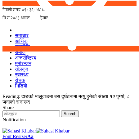
समाचार
आर्थिक
राजनीति
समाज
अन्तर्राष्ट्रिय
मनोरन्जन
खेलकुद
स्वास्थ्य
रोचक
भिडियो
Reading:
दाङको भालुवाङमा बस दुर्घटनामा मृत्यु हुनेको संख्या १२ पुग्यो, ८
जनाको सनाखद
Share
Notification
Font Resizer
Aa