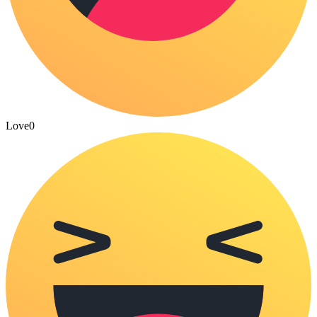
Love
0