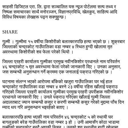
साहसी डिजिटल प्रा. लि. द्वारा सञ्चालित यस न्यूज पोर्टलमा सत्य तथ्य र
निष्पक्ष समाचारका साथै मनोरञ्जन, विज्ञानप्रविधि, खेलकुद, साहित्य आदि
विविध विषयका लेखहरू पढ्न सक्नुहुन्छ।
SHARE
गुल्मी । गुल्मीमा १५ वर्षीया किशोरीकाे बलात्कारपछि हत्या भएको छ । शुक्रबार
जिल्लाकाे चन्द्रकाेट गाउँपालिका वडा नम्बर ४ स्थित हुग्दी खाेलामा मृत
अवस्थामा किशोरीकाे शव फेला परेको थियो ।
जिल्ला प्रहरी कार्यालय गुल्मीका प्रमुख नवीनकिशाेर प्रधानले नाम परिवर्तन
४६ चन्द्रकाेट ५ मृत अवस्थामा फेला परेको जानकारी दिए । उनका अनुसार,
जस सम्बन्धी अनुसन्धान गर्ने क्रममा एक जनालाई पक्राउ गरिएकाे छ ।
घटनामा संलग्न भएको आराेपमा बाँकेको खजुरा गाउँपालिका घर भई हाल
चन्द्रकोट गाउँपालिका वडा नम्बर ४ बस्ने २३ वर्षीया रहिस खाँलाई पक्राउ
गरिएकाे जिल्ला प्रहरी कार्यालय गुल्मीका प्रमुख प्रहरी उपरीक्षक नवीनकिशोर
प्रधानले जानकारी दिए । उनले पक्राउ गरिएका खाँलाई गुल्मी जिल्ला
अदालतबाट ज्यान सम्बन्धी कसुर र करणी सम्बन्धी कसुर गरेको मुद्दामा पाँच दिन
म्याद थप गरि अनुसन्धान भइरहेको बताए ।
बलात्कारपछि हत्या भएकी नाम परिवर्तन ४६ चन्द्रकाेट ५ काे स्थायी घर
बागलुङको बरेङ गाउँपालिका वडा नम्बर ३ हो । उनी आमासँग काेठा भाडामा
गुल्मीको चन्द्रकाेट बस्दै आएकी थिइन् । उनको शव स्थानीय हुग्दी खाेलामा