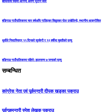
बोधिसत्व स्वामी आनन्द अरुण भुटान जादै
बडिगाड गाउँपालिकामा चार वर्षअघि गाडिएका विद्युतका पोल उखेलियो, स्थानीय आक्रोशित
धुवाँले निसास्सिएर ११ दिनको सुत्केरी र १९ वर्षीया युवतीको मृत्यु
बडिगाड गाउँपालिकामा पहिरो: हालसम्म ७ जनाको मृत्यु
सम्बन्धित
कांग्रेस नेता एवं पूर्वमन्त्री दीपक खड्का पक्राउ
पूर्वगृहमन्त्री रमेश लेखक पक्राउ