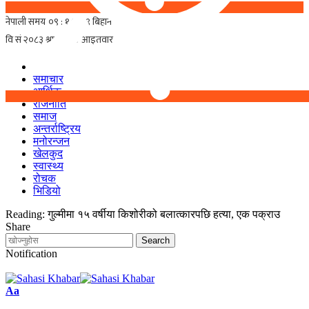
समाचार
आर्थिक
राजनीति
समाज
अन्तर्राष्ट्रिय
मनोरन्जन
खेलकुद
स्वास्थ्य
रोचक
भिडियो
Reading:
गुल्मीमा १५ वर्षीया किशोरीको बलात्कारपछि हत्या, एक पक्राउ
Share
Notification
Font
Aa
Resizer