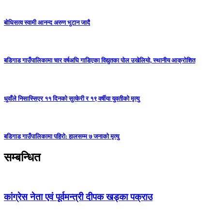
बोधिसत्व स्वामी आनन्द अरुण भुटान जादै
बडिगाड गाउँपालिकामा चार वर्षअघि गाडिएका विद्युतका पोल उखेलियो, स्थानीय आक्रोशित
धुवाँले निसास्सिएर ११ दिनको सुत्केरी र १९ वर्षीया युवतीको मृत्यु
बडिगाड गाउँपालिकामा पहिरो: हालसम्म ७ जनाको मृत्यु
सम्बन्धित
कांग्रेस नेता एवं पूर्वमन्त्री दीपक खड्का पक्राउ