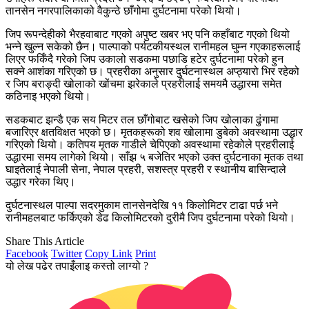
तानसेन नगरपालिकाको वैकुन्ठे छाँगोमा दुर्घटनामा परेको थियो।
जिप रूपन्देहीको भैरहवाबाट गएको अपुष्ट खबर भए पनि कहाँबाट गएको थियो
भन्ने खुल्न सकेको छैन। पाल्पाको पर्यटकीयस्थल रानीमहल घुम्न गएकाहरूलाई
लिएर फर्किँदै गरेको जिप उकालो सडकमा पछाडि हटेर दुर्घटनामा परेको हुन
सक्ने आशंका गरिएको छ। प्रहरीका अनुसार दुर्घटनास्थल अप्ठ्यारो भिर रहेको
र जिप बराङ्दी खोलाको खोंचमा झरेकाले प्रहरीलाई समयमै उद्धारमा समेत
कठिनाइ भएको थियो।
सडकबाट झन्डै एक सय मिटर तल छाँगोबाट खसेको जिप खोलाका ढुंगामा
बजारिएर क्षतविक्षत भएको छ। मृतकहरूको शव खोलामा डुबेको अवस्थामा उद्धार
गरिएको थियो। कतिपय मृतक गाडीले चेपिएको अवस्थामा रहेकोले प्रहरीलाई
उद्धारमा समय लागेको थियो। साँझ ५ बजेतिर भएको उक्त दुर्घटनाका मृतक तथा
घाइतेलाई नेपाली सेना, नेपाल प्रहरी, सशस्त्र प्रहरी र स्थानीय बासिन्दाले
उद्धार गरेका थिए।
दुर्घटनास्थल पाल्पा सदरमुकाम तानसेनदेखि ११ किलोमिटर टाढा पर्छ भने
रानीमहलबाट फर्किएको डेढ किलोमिटरको दुरीमै जिप दुर्घटनामा परेको थियो।
Share This Article
Facebook
Twitter
Copy Link
Print
यो लेख पढेर तपाइँलाइ कस्तो लाग्यो ?