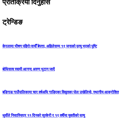
प्रतिक्रिया दिनुहोस
ट्रेन्डिङ
केरलामा भीषण पहिरोःसयौँ बेपत्ता, अहिलेसम्म १९ जनाको मृत्यु भएको पुष्टि
बोधिसत्व स्वामी आनन्द अरुण भुटान जादै
बडिगाड गाउँपालिकामा चार वर्षअघि गाडिएका विद्युतका पोल उखेलियो, स्थानीय आक्रोशित
धुवाँले निसास्सिएर ११ दिनको सुत्केरी र १९ वर्षीया युवतीको मृत्यु