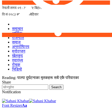
समाचार
आर्थिक
राजनीति
समाज
अन्तर्राष्ट्रिय
मनोरन्जन
खेलकुद
स्वास्थ्य
रोचक
भिडियो
Reading:
पाल्पा दुर्घटनाका मृतकहरू सबै एकै परिवारका
Share
Notification
Font Resizer
Aa