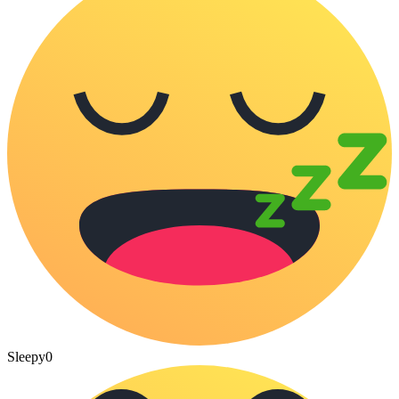
Sleepy
0