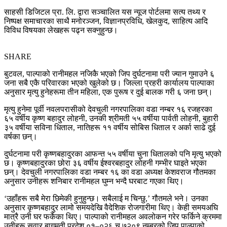
साहसी डिजिटल प्रा. लि. द्वारा सञ्चालित यस न्यूज पोर्टलमा सत्य तथ्य र
निष्पक्ष समाचारका साथै मनोरञ्जन, विज्ञानप्रविधि, खेलकुद, साहित्य आदि
विविध विषयका लेखहरू पढ्न सक्नुहुन्छ।
SHARE
बुटवल, पाल्पाको रानीमहल नजिकै भएको जिप दुर्घटनामा परी ज्यान गुमाउने ६
जना सबै एकै परिवारका भएको खुलेको छ। जिल्ला प्रहरी कार्यालय पाल्पाका
अनुसार मृत्यु हुनेहरूमा तीन महिला, एक पुरूष र दुई बालक गरी ६ जना छन्।
मृत्यु हुनेमा पूर्वी नवलपरासीको देवचुली नगरपालिका वडा नम्बर १६ रजहरका
६५ वर्षीय कृष्ण बहादुर लोहनी, उनकी श्रीमती ५५ वर्षीया पार्वती लोहनी, बुहारी
३५ वर्षीया सविना धिताल, नातिहरू ११ वर्षीय सोबिस धिताल र अर्का साढे दुई
वर्षका छन्।
दुर्घटनामा परी कृष्णबहादुरका आफन्त ५५ वर्षीया चुना धितालको पनि मृत्यु भएको
छ। कृष्णबहादुरका छोरा ३६ वर्षीय ईश्वरबहादुर लोहनी गम्भीर घाइते भएका
छन्। देवचुली नगरपालिका वडा नम्बर १६ का वडा अध्यक्ष केशवराज गौतमका
अनुसार उनीहरू शनिबार रानीमहल घुम्न भन्दै घरबाट गएका थिए।
‘उहाँहरू सबै मेरा छिमेकी हुनुहुन्छ। सबैलाई म चिन्छु,’ गौतमले भने। उनका
अनुसार कृष्णबहादुर लामो समयदेखि वैदेशिक रोजगारीमा थिए। केही समयअघि
मात्रै उनी घर फर्केका थिए। पाल्पाको रानीमहल अवलोकन गरेर फर्किने क्रममा
उनीहरू सवार बागमती प्रदेश ०१–०२६ च ७२०९ नम्बरको जिप पाल्पाको