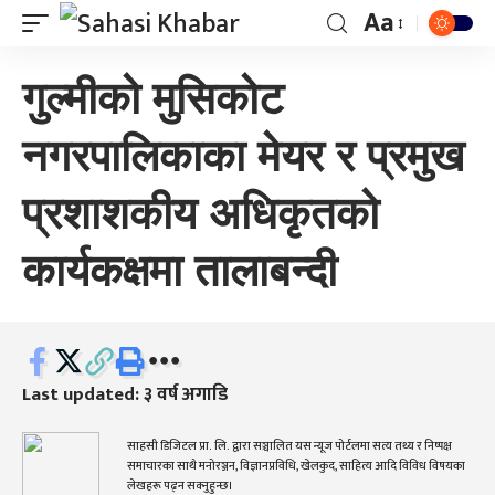
Aa
गुल्मीको मुसिकोट
नगरपालिकाका मेयर र प्रमुख
प्रशाशकीय अधिकृतको
कार्यकक्षमा तालाबन्दी
Last updated: ३ वर्ष अगाडि
साहसी डिजिटल प्रा. लि. द्वारा सञ्चालित यस न्यूज पोर्टलमा सत्य तथ्य र निष्पक्ष
समाचारका साथै मनोरञ्जन, विज्ञानप्रविधि, खेलकुद, साहित्य आदि विविध विषयका
लेखहरू पढ्न सक्नुहुन्छ।