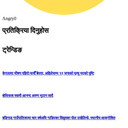
Angry
0
प्रतिक्रिया दिनुहोस
ट्रेन्डिङ
केरलामा भीषण पहिरोःसयौँ बेपत्ता, अहिलेसम्म १९ जनाको मृत्यु भएको पुष्टि
बोधिसत्व स्वामी आनन्द अरुण भुटान जादै
बडिगाड गाउँपालिकामा चार वर्षअघि गाडिएका विद्युतका पोल उखेलियो, स्थानीय आक्रोशित