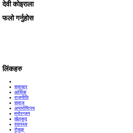
देवी कोइराला
फलो गर्नुहोस
लिंकहरु
समाचार
आर्थिक
राजनीति
समाज
अन्तर्राष्ट्रिय
मनोरन्जन
खेलकुद
स्वास्थ्य
रोचक