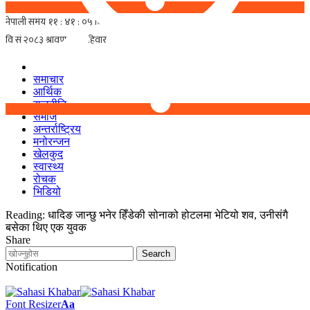
समाचार
आर्थिक
राजनीति
समाज
अन्तर्राष्ट्रिय
मनोरन्जन
खेलकुद
स्वास्थ्य
रोचक
भिडियो
Reading:
धादिङ जान्छु भनेर हिँडेकी सोनाको होटलमा भेटियो शव, उनीसंगै
बसेका थिए एक युवक
Share
Notification
Font Resizer
Aa