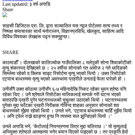
Last updated: ३ वर्ष अगाडि
Share
साहसी डिजिटल प्रा. लि. द्वारा सञ्चालित यस न्यूज पोर्टलमा सत्य तथ्य र
निष्पक्ष समाचारका साथै मनोरञ्जन, विज्ञानप्रविधि, खेलकुद, साहित्य आदि
विविध विषयका लेखहरू पढ्न सक्नुहुन्छ।
SHARE
काठमाडौँ । दोलखाको कालिञ्चोक गाउँपालिका ८ मलेपुकी सोना शिवाकोटीको
मृत्यु शंकास्पद देखिएको छ । २५ वर्षीया सोनाको गत असोज २ गते धादिङको
सिम्लेमा रहेको द क्लिफ साइट रिसोर्टमा मृत्यु भएको थियो । उक्त रिसोर्टको
एट्याच बाथरुममा मृत्यु भएको अवस्थामा प्रहरीले उनलाई फेला पारेको हो ।
उनीसँगै उक्त कोठामा उनीसँग ६-७ महिनादेखि निकट रहेका भुवन श्रेष्ठ पनि
रहेका थिए । उनै श्रेष्ठले रिसोर्टका मालिकलाई सम्पर्क गरी घटना भएको
बताएपछि प्रहरी पुगेर घटनास्थलको मुचुल्का उठाएको थियो । घटनास्थलमा
पुगेका मुद्दा फाँटका प्रहरी निरीक्षक गोविन्द शाहका अनुसार सोनाको शव
बाथरुमको भुँइमा रहेको थियो । उनले भने, ‘एट्याच बाथरुममा चाहिँ भुइँमा थियो
। अनि ट्वेल राख्ने ह्याङ्गर हुन्छ नि त्यसमा सल झुन्डिएको थियो ।’
उनले अगाडि भने, ‘केटोलाई नियन्त्रणमा लिएर मुद्दा चलिराछ ।’ यो मृत्युलाई
अभियुक्त श्रेष्ठले आत्महत्या भनेर बयान दिएको पाइएको छ । तर प्रकृति हेर्दा