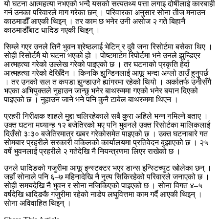
यो घटना आत्महत्या नभएको भन्दै यसको सत्यतथ्य पत्ता लगाइ दोषीलाई कारबाही
गर्न उनका परिवारले माग गरेका छन् । परिवारका अनुसार सोना तीज मनाउन
काठमाडौँ आएकी थिइन् । तर काम छ भनेर उनी असोज २ गते बिहानै
काठमाडौँबाट धादिङ गएकी थिइन् ।
सिम्ले गएर उनले तिनै भुवन श्रेष्ठलाई भेटिन् र दुवै जना रिसोर्टमा बसेका थिए ।
सोही रिसोर्टमै यो घटना भएको हो । पोष्टमार्टम रिपोर्टमा भने उनले झुन्डिएर
आत्महत्या गरेको उल्लेख गरेको पाइएको छ । तर घटनाको प्रकृति हेर्दा
आत्महत्या गरेको देखिँदैन । किनकि झुन्डिनलाई आफू भन्दा अग्लो ठाउँ हुनुपर्छ
। तर उनको सल त कपडा झुन्डाउने ह्यांगरमा रहेको थियो । अर्कातर्फ उनीसँगै
भएका अभियुक्तले नुहाउन जान्छु भनेर बाथरुममा गएको भनेर बयान दिएको
पाइएको छ । नुहाउन जाने भने पनि कुनै टाबेल बाथरुममा थिएन ।
प्रहरी निरीक्षक शाहले मुद्दा चलिरहेकाले सबै कुरा अहिले भन्न नमिल्ने बताए ।
उक्त घटना मध्यान्ह १२ बजेतिरको भए पनि भुवनले उक्त रिसोर्टका मालिकलाई
दिउँसो ३ः३० बजेतिरमात्र खबर गरेकोसमेत पाइएको छ । उक्त घटनाबारे गत
सोमबार प्रहरीले सरकारी वकिलको कार्यालयमा प्रतिवेदन बुझाएको छ । २५
वर्षे भुवनलाई प्रहरीले २ गतेदेखि नै नियन्त्रणमा लिएर राखेको छ ।
उनले धादिङको गजुरीमा आफू इन्स्टक्टर भएर डान्स इन्स्टिच्युट खोलेका छन् ।
जहाँ सोनाले पनि ६–७ महिनादेखि नै नृत्य सिकिरहेको परिवारले जनाएको छ ।
सोही समयदेखि नै भुवन र सोना नजिकिएको पाइएको छ । सोना विगत ४–५
वर्षदेखि धादिङकै गजुरीमा रहेको नाडेप लघुवित्तमा काम गर्दै आएकी थिइन् ।
सोना अविवाहित थिइन् ।