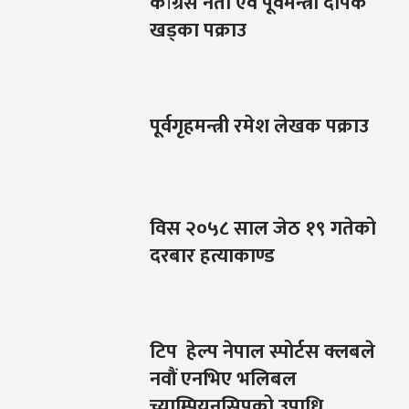
कांग्रेस नेता एवं पूर्वमन्त्री दीपक
खड्का पक्राउ
पूर्वगृहमन्त्री रमेश लेखक पक्राउ
विस २०५८ साल जेठ १९ गतेको
दरबार हत्याकाण्ड
टिप हेल्प नेपाल स्पोर्टस क्लबले
नवौं एनभिए भलिबल
च्याम्पियनसिपको उपाधि