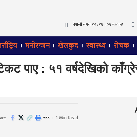
्राष्ट्रिय
मनोरन्जन
खेलकुद
स्वास्थ्य
रोचक
र टिकट पाए : ५१ वर्षदेखिको काँ
1 Min Read
are