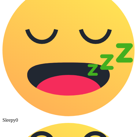
Sleepy
0