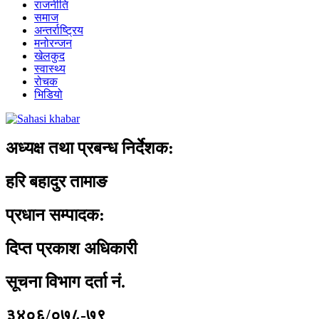
राजनीति
समाज
अन्तर्राष्ट्रिय
मनोरन्जन
खेलकुद
स्वास्थ्य
रोचक
भिडियो
अध्यक्ष तथा प्रबन्ध निर्देशक:
हरि बहादुर तामाङ
प्रधान सम्पादक:
दिप्त प्रकाश अधिकारी
सूचना विभाग दर्ता नं.
३४०६/०७८-७९