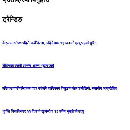
ट्रेन्डिङ
केरलामा भीषण पहिरोःसयौँ बेपत्ता, अहिलेसम्म १९ जनाको मृत्यु भएको पुष्टि
बोधिसत्व स्वामी आनन्द अरुण भुटान जादै
बडिगाड गाउँपालिकामा चार वर्षअघि गाडिएका विद्युतका पोल उखेलियो, स्थानीय आक्रोशित
धुवाँले निसास्सिएर ११ दिनको सुत्केरी र १९ वर्षीया युवतीको मृत्यु