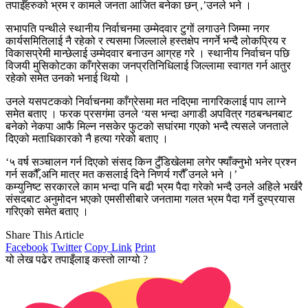
तपाईँहरुको भ्रम र कामले जनता आजित बनेका छन् ,’उनले भने ।
सभापति पन्थीले स्थानीय निर्वाचनमा उम्मेदवार टुगों लगाउने जिम्मा नगर
कार्यसमितिलाई नै रहेको र त्यसमा जिल्लाले हस्तक्षेप नगर्ने भन्दै लोकप्रिय र
विकासप्रेमी मान्छेलाई उम्मेदवार बनाउन आग्रह गरे । स्थानीय निर्वाचन पछि
विजयी मुसिकोटका काँग्रेसका जनप्रतिनिधिलाई जिल्लामा स्वागत गर्न आतुर
रहेको समेत उनको भनाई थियो ।
उनले यसपटकको निर्वाचनमा काँग्रेसमा मत नदिएमा नागरिकलाई पाप लाग्ने
समेत बताए । फरक प्रसगंमा उनले ‘यस भन्दा अगाडी अपवित्र गठबन्धनबाट
बनेको नेकपा आफै मिल्न नसकेर फुटको सघांरमा गएको भन्दै त्यसले जनताले
दिएको मताधिकारको नै हत्या गरेको बताए ।
‘५ वर्ष सञ्चालन गर्न दिएको संसद किन टुँडिखेलमा लगेर फ्याँक्नुभो भनेर प्रश्न
गर्न सकौँ,अनि मात्र मत कसलाई दिने निणर्य गरौँ उनले भने ।’
कम्युनिष्ट सरकारले काम भन्दा पनि बढी भ्रम पैदा गरेको भन्दै उनले अहिले भर्खरै
संसदबाट अनुमोदन भएको एमसीसीबारे जनतामा गलत भ्रम पैदा गर्ने दुस्प्रयास
गरिएको समेत बताए ।
Share This Article
Facebook
Twitter
Copy Link
Print
यो लेख पढेर तपाइँलाइ कस्तो लाग्यो ?