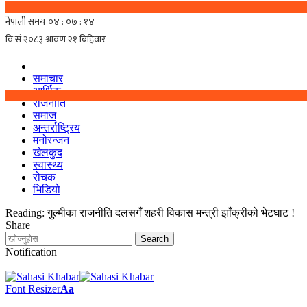
समाचार
आर्थिक
राजनीति
समाज
अन्तर्राष्ट्रिय
मनोरन्जन
खेलकुद
स्वास्थ्य
रोचक
भिडियो
Reading:
गुल्मीका राजनीति दलसगँ शहरी विकास मन्त्री झाँक्रीको भेटघाट !
Share
Notification
Font Resizer
Aa