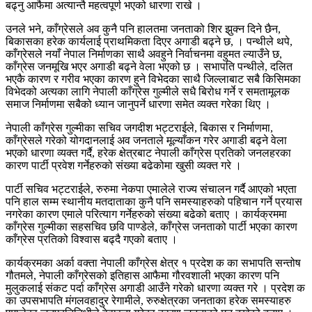
बढ्नु आफैमा अत्यान्तै महत्वपूर्ण भएको धारणा राखे ।
उनले भने, काँग्रेसले अव कुनै पनि हालतमा जनताको शिर झुक्न दिने छैन,
बिकासका हरेक कार्यलाई प्राथमिकता दिएर अगाडी बढ्ने छ, । पन्थीले थपे,
काँग्रेसले नयाँ नेपाल निर्माणका साथै अवहुने निर्वाचनमा वहुमत ल्याउँने छ,
काँग्रेस जनमूखि भएर अगाडी बढ्ने वेला भएको छ । सभापति पन्थीले, दलित
भएकै कारण र गरीव भएका कारण हुने विभेदका साथै जिल्लाबाट सबै किसिमका
विभेदको अत्यका लागि नेपाली काँग्रेस गुल्मीले सधै बिरोध गर्ने र समतामूलक
समाज निर्माणमा सबैको ध्यान जानुपर्ने धारणा समेत व्यक्त गरेका थिए ।
नेपाली काँग्रेस गुल्मीका सचिव जगदीश भट्टराईले, बिकास र निर्माणमा,
काँग्रेसले गरेको योगदानलाई अव जनताले मूल्याँकन गरेर अगाडी बढ्ने वेला
भएको धारणा व्यक्त गर्दै, हरेक क्षेत्रबाट नेपाली काँग्रेस प्रतिको जनलहरका
कारण पार्टी प्रवेश गर्नेहरुको संख्या बढेकोमा खुसी व्यक्त गरे ।
पार्टी सचिव भट्टराईले, रुरुमा नेकपा एमालेले राज्य संचालन गर्दै आएको भएता
पनि हाल सम्म स्थानीय मतदाताका कुनै पनि समस्याहरुको पहिचान गर्ने प्रयास
नगरेका कारण एमाले परित्याग गर्नेहरुको संख्या बढेको बताए । कार्यक्रममा
काँग्रेस गुल्मीका सहसचिव छवि पाण्डेले, काँग्रेस जनताको पार्टी भएका कारण
काँग्रेस प्रतिको विश्वास बढ्दै गएको बताए ।
कार्यक्रमका अर्का वक्ता नेपाली काँग्रेस क्षेत्र १ प्रदेश क का सभापति सन्तोष
गौतमले, नेपाली काँग्रेसको इतिहास आफैमा गौरवशाली भएका कारण पनि
मुलुकलाई संकट पर्दा काँग्रेस अगाडी आउँने गरेको धारणा व्यक्त गरे । प्रदेश क
का उपसभापति मंगलवहादुर रेगामीले, रुरुक्षेत्रका जनताका हरेक समस्याहरु