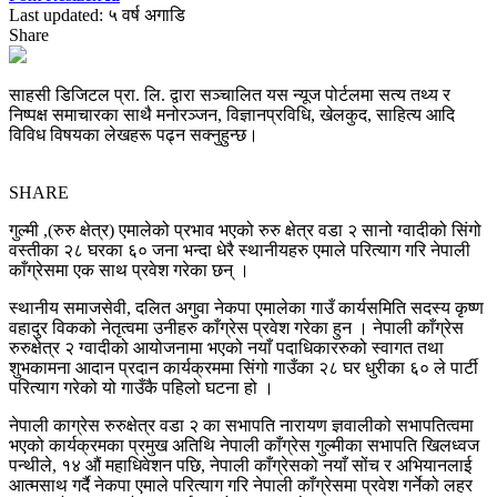
Last updated: ५ वर्ष अगाडि
Share
साहसी डिजिटल प्रा. लि. द्वारा सञ्चालित यस न्यूज पोर्टलमा सत्य तथ्य र
निष्पक्ष समाचारका साथै मनोरञ्जन, विज्ञानप्रविधि, खेलकुद, साहित्य आदि
विविध विषयका लेखहरू पढ्न सक्नुहुन्छ।
SHARE
गुल्मी ,(रुरु क्षेत्र) एमालेको प्रभाव भएको रुरु क्षेत्र वडा २ सानो ग्वादीको सिंगो
वस्तीका २८ घरका ६० जना भन्दा धेरै स्थानीयहरु एमाले परित्याग गरि नेपाली
काँग्रेसमा एक साथ प्रवेश गरेका छन् ।
स्थानीय समाजसेवी, दलित अगुवा नेकपा एमालेका गाउँ कार्यसमिति सदस्य कृष्ण
वहादुर विकको नेतृत्वमा उनीहरु काँग्रेस प्रवेश गरेका हुन । नेपाली काँग्रेस
रुरुक्षेत्र २ ग्वादीको आयोजनामा भएको नयाँ पदाधिकाररुको स्वागत तथा
शुभकामना आदान प्रदान कार्यक्रममा सिंगो गाउँका २८ घर धुरीका ६० ले पार्टी
परित्याग गरेको यो गाउँकै पहिलो घटना हो ।
नेपाली काग्रेस रुरुक्षेत्र वडा २ का सभापति नारायण ज्ञवालीको सभापतित्वमा
भएको कार्यक्रमका प्रमुख अतिथि नेपाली काँग्रेस गुल्मीका सभापति खिलध्वज
पन्थीले, १४ औं महाधिवेशन पछि, नेपाली काँग्रेसको नयाँ सोंच र अभियानलाई
आत्मसाथ गर्दै नेकपा एमाले परित्याग गरि नेपाली काँग्रेसमा प्रवेश गर्नेको लहर