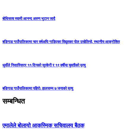
बोधिसत्व स्वामी आनन्द अरुण भुटान जादै
बडिगाड गाउँपालिकामा चार वर्षअघि गाडिएका विद्युतका पोल उखेलियो, स्थानीय आक्रोशित
धुवाँले निसास्सिएर ११ दिनको सुत्केरी र १९ वर्षीया युवतीको मृत्यु
बडिगाड गाउँपालिकामा पहिरो: हालसम्म ७ जनाको मृत्यु
सम्बन्धित
एमालेले बोलायो आकस्मिक सचिवालय बैठक