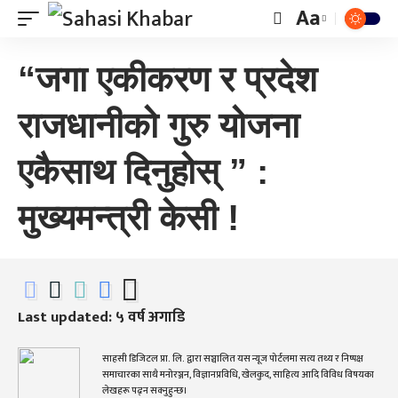
Aa
“जगा एकीकरण र प्रदेश
राजधानीको गुरु योजना
एकैसाथ दिनुहोस् ” :
मुख्यमन्त्री केसी !
Last updated: ५ वर्ष अगाडि
साहसी डिजिटल प्रा. लि. द्वारा सञ्चालित यस न्यूज पोर्टलमा सत्य तथ्य र निष्पक्ष
समाचारका साथै मनोरञ्जन, विज्ञानप्रविधि, खेलकुद, साहित्य आदि विविध विषयका
लेखहरू पढ्न सक्नुहुन्छ।