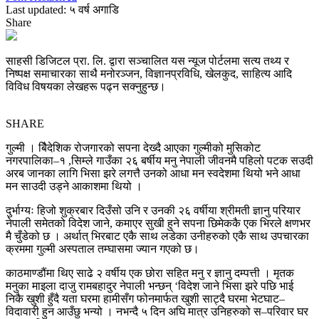
Last updated: ५ वर्ष अगाडि
Share
साहसी डिजिटल प्रा. लि. द्वारा सञ्चालित यस न्यूज पोर्टलमा सत्य तथ्य र
निष्पक्ष समाचारका साथै मनोरञ्जन, विज्ञानप्रविधि, खेलकुद, साहित्य आदि
विविध विषयका लेखहरू पढ्न सक्नुहुन्छ।
SHARE
गुल्मी । बिैदेशिक रोजगारको सपना देख्दै आएका गुल्मीको मुसिकोट
नगरपालिका–१ ,सिम्ले गाउँका २६ बर्षीय मनु नेपाली जीवनमै पहिलो पटक सउदी
अरब जानका लागि भिसा झरे लगत्तै उनको आधा मन स्वदेशमा थियो भने आधा
मन साउदी उड्ने आकाशमा थियो ।
दुर्भाग्यः हिजो शुक्रबार दिउँसो उनि र उनकी २६ वर्षीया श्रीमती ज्ञानु परियार
नेपाली समेतको विदेश जाने, कमाएर सुखी हुने सपना छिमेककै एक भिरले क्षणभर
मै चुँडेको छ । अर्थात् भिरबाट एकै साथ लडेका उनीहरुको एकै साथ उपचारका
क्रममा गुल्मी अस्पताल तम्घासमा ज्यान गएको छ।
काठमाण्डौंमा थिए साढे २ वर्षीय एक छोरा सहित मनु र ज्ञानु दम्पत्ती । मृतक
मनुका माइला दाजु रामबहादुर नेपाली भन्छन् ‘विदेश जाने भिसा झरे पछि भाई
निकै खुशी हुँदै यता घरमा हामीसँग फोनमार्फत खुशी साट्दै घरमा भेटघाट–
विदावारी हुन आउँछु भन्यो । नभन्दै ५ दिन अघि मात्र उनिहरुको स–परिवार घर