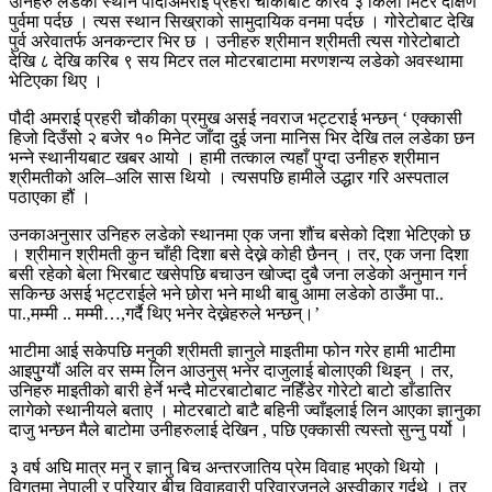
उनिहरु लडेको स्थान पौदीअमराई प्रहरी चौकीबाट करिव ३ किलो मिटर दक्षिण
पुर्वमा पर्दछ । त्यस स्थान सिख्राको सामुदायिक वनमा पर्दछ । गोरेटोबाट देखि
पुर्व अरेवातर्फ अनकन्टार भिर छ । उनीहरु श्रीमान श्रीमती त्यस गोरेटोबाटो
देखि ८ देखि करिब ९ सय मिटर तल मोटरबाटामा मरणशन्य लडेको अवस्थामा
भेटिएका थिए ।
पौदी अमराई प्रहरी चौकीका प्रमुख असई नवराज भट्टराई भन्छन् ‘ एक्कासी
हिजो दिउँसो २ बजेर १० मिनेट जाँदा दुई जना मानिस भिर देखि तल लडेका छन
भन्ने स्थानीयबाट खबर आयो । हामी तत्काल त्यहाँ पुग्दा उनीहरु श्रीमान
श्रीमतीको अलि–अलि सास थियो । त्यसपछि हामीले उद्धार गरि अस्पताल
पठाएका हौं ।
उनकाअनुसार उनिहरु लडेको स्थानमा एक जना शौंच बसेको दिशा भेटिएको छ
। श्रीमान श्रीमती कुन चाँही दिशा बसे देख्ने कोही छैनन् । तर, एक जना दिशा
बसी रहेको बेला भिरबाट खसेपछि बचाउन खोज्दा दुबै जना लडेको अनुमान गर्न
सकिन्छ असई भट्टराईले भने छोरा भने माथी बाबु आमा लडेको ठाउँमा पा..
पा.,मम्मी .. मम्मी…,गर्दै थिए भनेर देख्नेहरुले भन्छन्।’
भाटीमा आई सकेपछि मनुकी श्रीमती ज्ञानुले माइतीमा फोन गरेर हामी भाटीमा
आइपुुग्यौं अलि वर सम्म लिन आउनुस् भनेर दाजुलाई बोलाएकी थिइन् । तर,
उनिहरु माइतीको बारी हेर्ने भन्दै मोटरबाटोबाट नहिँडेर गोरेटो बाटो डाँडातिर
लागेको स्थानीयले बताए । मोटरबाटो बाटै बहिनी ज्वाँइलाई लिन आएका ज्ञानुका
दाजु भन्छन मैले बाटोमा उनीहरुलाई देखिन , पछि एक्कासी त्यस्तो सुन्नु पर्यो ।
३ वर्ष अघि मात्र मनु र ज्ञानु बिच अन्तरजातिय प्रेम विवाह भएको थियो ।
विगतमा नेपाली र परियार बीच विवाहवारी परिवारजनले अस्वीकार गर्दथे । तर