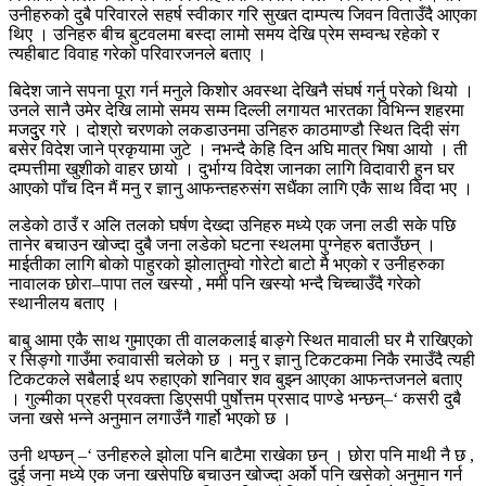
उनीहरुको दुबै परिवारले सहर्ष स्वीकार गरि सुखत दाम्पत्य जिवन विताउँदै आएका
थिए । उनिहरु बीच बुटवलमा बस्दा लामो समय देखि प्रेम सम्वन्ध रहेको र
त्यहीबाट विवाह गरेको परिवारजनले बताए ।
बिदेश जाने सपना पूरा गर्न मनुले किशोर अवस्था देखिनै संघर्ष गर्नु परेको थियो ।
उनले सानै उमेर देखि लामो समय सम्म दिल्ली लगायत भारतका विभिन्न शहरमा
मजदुुर गरे । दोश्रो चरणको लकडाउनमा उनिहरु काठमाण्डौ स्थित दिदी संग
बसेर विदेश जाने प्रकृयामा जुटे । नभन्दै केहि दिन अघि मात्र भिषा आयो । ती
दम्पत्तीमा खुशीको वाहर छायो । दुर्भाग्य विदेश जानका लागि विदावारी हुन घर
आएको पाँच दिन मैं मनु र ज्ञानु आफन्तहरुसंग सधैंका लागि एकै साथ विदा भए ।
लडेको ठाउँ र अलि तलको घर्षण देख्दा उनिहरु मध्ये एक जना लडी सके पछि
तानेर बचाउन खोज्दा दुबै जना लडेको घटना स्थलमा पुग्नेहरु बताउँछन् ।
माईतीका लागि बोको पाहुरको झोलातुम्वो गोरेटो बाटो मै भएको र उनीहरुका
नावालक छोरा–पापा तल खस्यो , ममी पनि खस्यो भन्दै चिच्चाउँदै गरेको
स्थानीलय बताए ।
बाबु आमा एकै साथ गुमाएका ती वालकलाई बाङ्गे स्थित मावाली घर मै राखिएको
र सिङ्गो गाउँमा रुवावासी चलेको छ । मनु र ज्ञानु टिकटकमा निकै रमाउँदै त्यही
टिकटकले सबैलाई थप रुहाएको शनिवार शव बुझ्न आएका आफन्तजनले बताए
। गुल्मीका प्रहरी प्रवक्ता डिएसपी पुर्षोत्तम प्रसाद पाण्डे भन्छन्–‘ कसरी दुबै
जना खसे भन्ने अनुमान लगाउँनै गार्हो भएको छ ।
उनी थप्छन् –‘ उनीहरुले झोला पनि बाटैमा राखेका छन् । छोरा पनि माथी नै छ ,
दुई जना मध्ये एक जना खसेपछि बचाउन खोज्दा अर्को पनि खसेको अनुमान गर्न