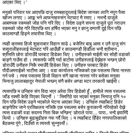
आएका थिए ।’
मनुको परिवार घर आएपछि दाजु रामबहादुरलाई बिदेश जानका लागि नपुग पैसा
खोज्न लगाए । आफू भने आफन्तहरुसंग भेटघाट मै रमाए । नभन्दै दाजुले
आबश्यक रकमको जोह पनि गरि दिए । विदेश उड्ने सपना दाजुले पूरा गराउन
रकमको जोह गरि दिएपछि थप हर्षित भएका मनु र ज्ञानु दम्पत्ती दुई दिन पछि
काठमाण्डौ हिड्ने तयारीमा थिए ।
त्यही क्रममा हिजो शुक्राबार विहान साढे ८ बजेतिर बाबु आमा र उनै दाजु संग
ससुरालीहरुलाई भेटघाट गरि आउँछौं र काठमाण्डौ हिडौंला भन्दै श्रीमान ,
श्रीमति छोरा डोराउँदै घरबाट हिडेका थिए । उनीहरुको माईती घर सोही वडाको
बाङ्गे गाउँमा हो । त्यसतर्फ जाँदै गर्दा बाटोमा उनीहरुलाई देख्नेहरु भन्छन् छोरो
डोराउँदै उनीहरु निकै रमाउँदै हिडेका थिए । उनीहरु घरबाट हिडेर
पौदीअमराईको भाटीमा आए । वडा कार्यालय नजिकको एक पसलमा चिया नास्ता
गर्न पसे । त्यस पसलमा हिजो विहान संगै खाजा नास्ता गरेर बसेका मनुका
भिनाजु लालाबहादुर नेपाली भन्छन् संगै बसेर अण्डा मटर तरकारी खाईयो।
त्यसपछि म उनिहरु संग विदा भएर अरेवा तिर हिडेको हुँ , हामीले त्यस पसलमा
जाँड रक्सी केहि पिएका थिएनौं । ’ भिमगिठे घर भएका मनुका भिनाजु पनि १०
दिन पछि विदेश उड्ने भएकोले भेटना आएका थिए । उनिहरु त्यहाँबाट हिडेर
बाङ्गेतिर जाने प्रतिक्षलय नजिकै एक पसलमा बसेर कुराकानी गरिरहेको देख्ने
त्यस वडाकी वडा सदस्य गिता बिक भन्छिन्‘ छोराले पापा… पापा.. भन्दै झ्याम्दिै
थियो । उनिहरु बुढाबुढीहरु गफ गर्दै थिए । म त्यहाँबाट हिँडेर नगरपालिकाको
बैठकमा पुंगे , दिउँसो त त्यस्तो सुन्नुपर्यो।