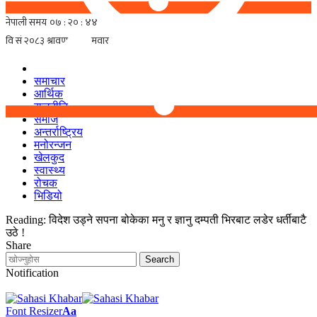
समाचार
आर्थिक
राजनीति
समाज
अन्तर्राष्ट्रिय
मनोरन्जन
खेलकुद
स्वास्थ्य
रोचक
भिडियो
Reading:
विदेश उड्ने सपना बोकेका मनु र ज्ञानु दम्पती भिरबाट लडेर धर्तीबाटै
उठे !
Share
Notification
Font Resizer
Aa