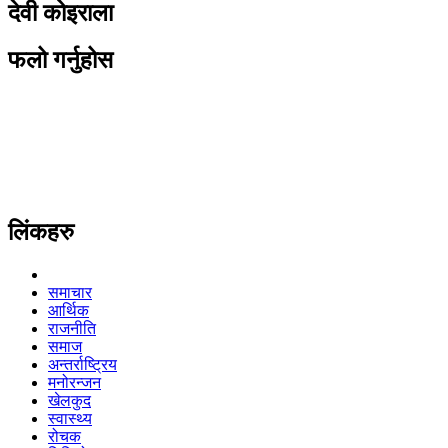
देवी कोइराला
फलो गर्नुहोस
लिंकहरु
समाचार
आर्थिक
राजनीति
समाज
अन्तर्राष्ट्रिय
मनोरन्जन
खेलकुद
स्वास्थ्य
रोचक