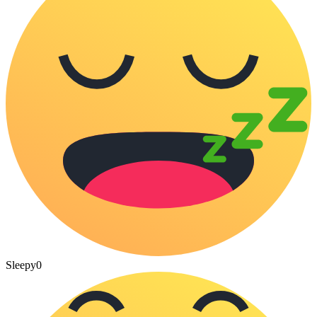
Sleepy
0