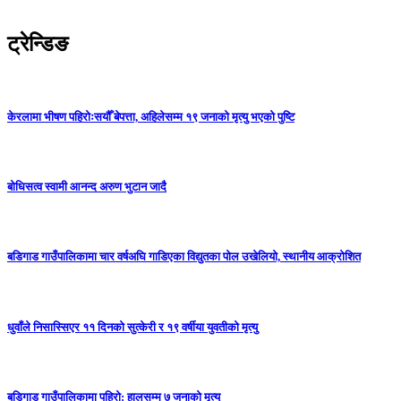
ट्रेन्डिङ
केरलामा भीषण पहिरोःसयौँ बेपत्ता, अहिलेसम्म १९ जनाको मृत्यु भएको पुष्टि
बोधिसत्व स्वामी आनन्द अरुण भुटान जादै
बडिगाड गाउँपालिकामा चार वर्षअघि गाडिएका विद्युतका पोल उखेलियो, स्थानीय आक्रोशित
धुवाँले निसास्सिएर ११ दिनको सुत्केरी र १९ वर्षीया युवतीको मृत्यु
बडिगाड गाउँपालिकामा पहिरो: हालसम्म ७ जनाको मृत्यु