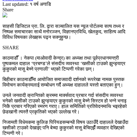
Last updated: १ वर्ष अगाडि
Share
साहसी डिजिटल प्रा. लि. द्वारा सञ्चालित यस न्यूज पोर्टलमा सत्य तथ्य र
निष्पक्ष समाचारका साथै मनोरञ्जन, विज्ञानप्रविधि, खेलकुद, साहित्य आदि
विविध विषयका लेखहरू पढ्न सक्नुहुन्छ।
SHARE
काठमाडौँ । नेकपा (माओवादी केन्द्र) का अध्यक्ष तथा पूर्वप्रधानमन्त्री
पुष्पकमल दाहाल ‘प्रचण्ड’ले संसदीय व्यवस्था ‘खसीको टाउको झुन्ड्याएर
कुकुरको मासु बेच्ने प्रणाली’ भएको टिप्पणी गरेका छन्।
बिहीबार काठमाडौँमा आयोजित समाजवादी दर्शनको रूपरेखा नामक पुस्तक
विमोचन कार्यक्रमलाई सम्बोधन गर्दै अध्यक्ष दाहालले यस्तो बताएका हुन्।
उनले जनवादी क्रान्तिको क्रममा मार्क्सवाद प्रचार गर्दा संसदीय व्यवस्था
भनेको खसीको टाउको झुन्ड्याएर कुकुरको मासु बेच्ने सिस्टम हो भन्ने भनाइ
निकै प्रचार गरिएको स्मरण गराए। हाल समितिको प्रतिवेदनमाथि भइरहेको
छेडखानी त्यस्तै प्रकृतिको भएको उल्लेख गरे।
निजामती विधेयकमा कुलिङ पिरियडसम्बन्धी विषय उठाउँदै दाहालले देखाउँदा
खसीको टाउको देखाइए पनि बेच्दा कुकुरको मासु बेचिएझैँ व्यवहार देखिएको
टिप्पणी गरे।