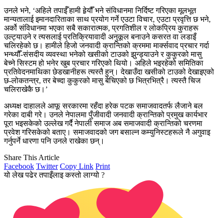
उनले भने, ‘अहिले तपाईँ हामी हेर्‍यौँ भने संविधानमा निर्दिष्ट गरिएका मूलभूत
मान्यतालाई इमानदारिताका साथ प्रयोग गर्ने एउटा विचार, एउटा प्रवृत्ति छ भने,
अर्को संविधानमा भएका सबै सकारात्मक, प्रगतिशील र लोकप्रिय कुराहरू
उल्ट्याउने र त्यसलाई प्रतिक्रियावादी अनुकूल बनाउने कसरत वा लडाइँ
चलिरहेको छ। हामीले हिजो जनवादी क्रान्तिको क्रममा मार्क्सवाद प्रचार गर्दा
भन्थ्यौँ-संसदीय व्यवस्था भनेको खसीको टाउको झुन्ड्याउने र कुकुरको मासु
बेच्ने सिस्टम हो भनेर खुब प्रचार गरिएको थियो। अहिले भइरहेको समितिका
प्रतिवेदनमाथिका छेडखानीहरू त्यस्तै हुन्। देखाउँदा खसीको टाउको देखाइएको
छ-लोकतन्त्र, तर बेच्दा कुकुरको मासु बेचिएको छ भित्रभित्रै। त्यस्तै चिज
चलिराखेकै छ।’
अध्यक्ष दाहालले आफू सरकारमा रहँदा हरेक पटक समाजवादतर्फ लैजाने बल
गरेका दाबी गरे। उनले नेपालमा पुँजीवादी जनवादी क्रान्तिको प्रमुख कार्यभार
पूरा भइसकेको उल्लेख गर्दै नेपाली समाज अब समाजवादी क्रान्तिको चरणमा
प्रवेश गरिसकेको बताए। समाजवादको जग बसाल्न कम्युनिस्टहरूले नै अगुवाइ
गर्नुपर्ने धारणा पनि उनले राखेका छन्।
Share This Article
Facebook
Twitter
Copy Link
Print
यो लेख पढेर तपाइँलाइ कस्तो लाग्यो ?