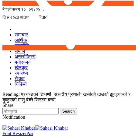
समाचार
आर्थिक
राजनीति
समाज
अन्तर्राष्ट्रिय
मनोरन्जन
खेलकुद
स्वास्थ्य
रोचक
भिडियो
Reading:
प्रचण्डको टिप्पणी- संसदीय प्रणाली खसीको टाउको झुन्ड्याउने र
कुकुरको मासु बेच्ने सिस्टम बन्यो
Share
Notification
Font Resizer
Aa