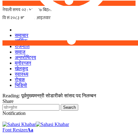
समाचार
आर्थिक
राजनीति
समाज
अन्तर्राष्ट्रिय
मनोरन्जन
खेलकुद
स्वास्थ्य
रोचक
भिडियो
Reading:
पूर्वमुख्यमन्त्री सोडारीको सांसद पद निलम्बन
Share
Notification
Font Resizer
Aa