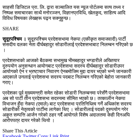
साहसी डिजिटल प्रा. लि. द्वारा सञ्चालित यस न्यूज पोर्टलमा सत्य तथ्य र
निष्पक्ष समाचारका साथै मनोरञ्जन, विज्ञानप्रविधि, खेलकुद, साहित्य आदि
विविध विषयका लेखहरू पढ्न सक्नुहुन्छ।
SHARE
सुदूरपश्चिम ।
सुदूरपश्चिम प्रदेशसभामा नेकपा (एकीकृत समाजवादी) पार्टी
संसदीय दलका नेता दीर्घबहादुर सोडारीलाई प्रदेशसभाबाट निलम्बन गरिएको छ
।
प्रदेशसभाको आजको बैठकमा सभामुख भीमबहादुर भण्डारीले अख्तियार
दुरुपयोग अनुसन्धान आयोगबाट प्रदेशसभा सदस्य दीर्घबहादुर सोडारीउपर
आयोगको ऐन र भ्रष्टाचार निवारण ऐनबमोजिम मुद्दा दायर भएको भन्ने जानकारी
आएकाले उनलाई प्रदेशसभा सदस्य पदबाट निलम्बन गरिएको बेहोरा जानकारी
गराए।
प्रदेशका पूर्व मुख्यमन्त्री समेत रहेका सोडारी निलम्बनमा परेसँगै प्रदेशसभामा
अब सो पार्टी तीन प्रदेशसभा सदस्यमा सीमित भएको छ। तत्कालीन नेकपा
विभाजन हुँदा नेकपा (एमाले) बाट प्रदेशसभा प्रतिनिधित्व गर्ने अधिकांश सदस्य
सोडारीको नेतृत्वको पार्टीमा लागेका थिए । सोडारीलाई पदको दुरुपयोग गरेर
अकुत सम्पत्ति आर्जन गरेको ठहर गर्दै आयोगले विशेष अदालतमा केही दिनअघि
आरोपपत्र दायर गरेको थियो ।
Share This Article
Facebook
Twitter
Copy Link
Print