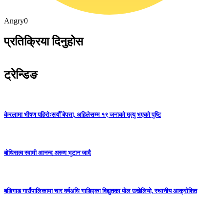
Angry
0
प्रतिक्रिया दिनुहोस
ट्रेन्डिङ
केरलामा भीषण पहिरोःसयौँ बेपत्ता, अहिलेसम्म १९ जनाको मृत्यु भएको पुष्टि
बोधिसत्व स्वामी आनन्द अरुण भुटान जादै
बडिगाड गाउँपालिकामा चार वर्षअघि गाडिएका विद्युतका पोल उखेलियो, स्थानीय आक्रोशित