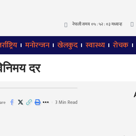
्राष्ट्रिय
मनोरन्जन
खेलकुद
स्वास्थ्य
रोचक
विनिमय दर
3 Min Read
are