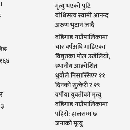
का
मृत्यु भएको पुष्टि
३
बोधिसत्व स्वामी आनन्द
अरुण भुटान जादै
बडिगाड गाउँपालिकामा
चार वर्षअघि गाडिएका
लिङ
विद्युतका पोल उखेलियो,
 १६४
स्थानीय आक्रोशित
धुवाँले निसास्सिएर ११
दिनको सुत्केरी र १९
लर
वर्षीया युवतीको मृत्यु
बडिगाड गाउँपालिकामा
०३
पहिरो: हालसम्म ७
जनाको मृत्यु