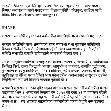
साहसी डिजिटल प्रा. लि. द्वारा सञ्चालित यस न्यूज पोर्टलमा सत्य तथ्य र
निष्पक्ष समाचारका साथै मनोरञ्जन, विज्ञानप्रविधि, खेलकुद, साहित्य आदि
विविध विषयका लेखहरू पढ्न सक्नुहुन्छ।
SHARE
भ्रष्टाचारमा दोषी ठहर भएका कर्मचारीले अब निवृत्तिभरण नपाउने भएका छन् ।
बुधबार प्रतिनिधि सभा अन्तर्गतको राज्य व्यवस्था तथा सुशासन समितिको
बैठकमा संघीय निजामती विधेयकमा रहेको उक्त व्यवस्थामा सहमति जुटेको
समिति सभापति रामहरि खतिवडाले जानकारी दिएका छन् ।
उनका अनुसार निवृत्तिभरण पाइरहेको व्यक्ति भ्रष्टाचार, सरकारी वा सार्वजनिक
लिखित किर्ते, राज्य विरुद्धको अपराध, लागुऔषध कारोबार, सम्पत्ति शुद्धीकरण,
पुरातात्त्विक वस्तु बेचबिखन, मानव बेचबिखन, शरीर बन्धक, जबरजस्ती करणी,
बहुविवाह वा नैतिक पतन देखिने अन्य फौजदारीमा अदालतबाट कसुरदार ठहरेमा
निवृत्तिभरण नपाउने विषयमा सहमति जुटेको हो ।
यसअघि भ्रष्टाचार गरेको पुष्टि भएका अवकाशप्राप्त सरकारी कर्मचारीले पेन्सन
पाइरहेको थिए । भ्रष्टाचार निवारण ऐन २०५९ को दफा ४६ मा बहालमा रहेको
बेला भ्रष्टाचार गरेको पाइए पूर्वसरकारी कर्मचारीविरुद्ध पनि मुद्दा चलाउन सकिने
व्यवस्था छ । तर अवकाश पाइसकेका कर्मचारीको हकमा के हुने भन्ने उल्लेख
छैन ।