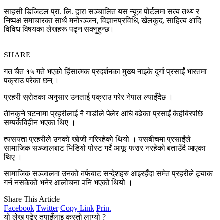
साहसी डिजिटल प्रा. लि. द्वारा सञ्चालित यस न्यूज पोर्टलमा सत्य तथ्य र
निष्पक्ष समाचारका साथै मनोरञ्जन, विज्ञानप्रविधि, खेलकुद, साहित्य आदि
विविध विषयका लेखहरू पढ्न सक्नुहुन्छ।
SHARE
गत चैत १५ गते भएको हिंसात्मक प्रदर्शनका मुख्य नाइके दुर्गा प्रसाईं भारतमा
पक्राउ परेका छन् ।
प्रहरी स्रोतका अनुसार उनलाई पक्राउ गरेर नेपाल ल्याइँदैछ ।
तीनकुने घटनामा प्रहरीलाई नै गाडीले पेलेर अघि बढेका प्रसाईं केहीबेरपछि
सम्पर्कविहीन भएका थिए ।
त्यसयता प्रहरीले उनको खोजी गरिरहेको थियो । यसबीचमा प्रसाईंले
सामाजिक सञ्जालबाट भिडियो पोस्ट गर्दै आफू फरार नरहेको बताउँदै आएका
थिए ।
सामाजिक सञ्जालमा उनको तर्फबाट सन्देशहरु आइरहँदा समेत प्रहरीले ट्र्याक
गर्न नसकेको भनेर आलोचना पनि भएको थियो ।
Share This Article
Facebook
Twitter
Copy Link
Print
यो लेख पढेर तपाइँलाइ कस्तो लाग्यो ?