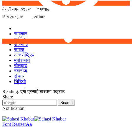
समाचार
आर्थिक
राजनीति
समाज
अन्तर्राष्ट्रिय
मनोरन्जन
खेलकुद
स्वास्थ्य
रोचक
भिडियो
Reading:
दुर्गा प्रसाईं भारतमा पक्राउ
Share
Notification
Font Resizer
Aa