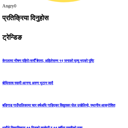
Angry
0
प्रतिक्रिया दिनुहोस
ट्रेन्डिङ
केरलामा भीषण पहिरोःसयौँ बेपत्ता, अहिलेसम्म १९ जनाको मृत्यु भएको पुष्टि
बोधिसत्व स्वामी आनन्द अरुण भुटान जादै
बडिगाड गाउँपालिकामा चार वर्षअघि गाडिएका विद्युतका पोल उखेलियो, स्थानीय आक्रोशित
धुवाँले निसास्सिएर ११ दिनको सुत्केरी र १९ वर्षीया युवतीको मृत्यु