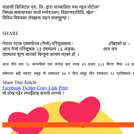
साहसी डिजिटल प्रा. लि. द्वारा सञ्चालित यस न्यूज पोर्टलमा सत्य तथ्य र
निष्पक्ष समाचारका साथै मनोरञ्जन, विज्ञानप्रविधि, खेलकुद, साहित्य आदि
विविध विषयका लेखहरू पढ्न सक्नुहुन्छ।
SHARE
नेपाल स्टक एक्सचेञ्ज (नेप्से) परिसूचकमा दोहोरो अङ्कको वृद्धि देखिएको छ ।
आज नेप्से परिसूचक २३ दशमलव ८६ अङ्कले बढेर दुई हजार सात सय
दशमलव शून्य चारको बिन्दुमा कायम भएको हो ।
आज तीन सय १८ कम्पनीको एक करोड चार लाख ४२ हजार ६८३ कित्ता शेयर ५३ हजार
सबैभन्दा बढी व्यापार समूह नौ दशमलव ४४ र वित्त समूह तीन दशमलव १२ प्रतिशतले बढ
Share This Article
Facebook
Twitter
Copy Link
Print
यो लेख पढेर तपाइँलाइ कस्तो लाग्यो ?