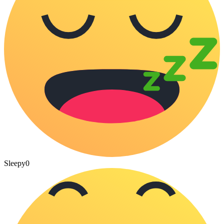
Sleepy
0