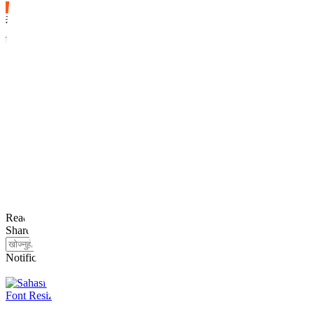
समाचार
आर्थिक
राजनीति
समाज
अन्तर्राष्ट्रिय
मनोरन्जन
खेलकुद
स्वास्थ्य
रोचक
भिडियो
Reading:
नेप्से परिसूचक २५ अंकले बढ्यो
Share
Notification
Font Resizer
Aa