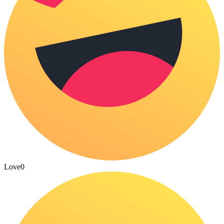
Love
0