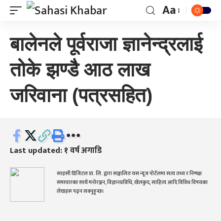
Aa
बालेनले पूर्वराजा ज्ञानेन्द्रलाई
तोके झण्डै आठ लाख
जरिवाना (पत्रसहित)
Last updated: १ वर्ष अगाडि
साहसी डिजिटल प्रा. लि. द्वारा सञ्चालित यस न्यूज पोर्टलमा सत्य तथ्य र निष्पक्ष
समाचारका साथै मनोरञ्जन, विज्ञानप्रविधि, खेलकुद, साहित्य आदि विविध विषयका
लेखहरू पढ्न सक्नुहुन्छ।