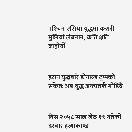
पश्‍चिम एसिया युद्धमा कसरी
मुछियो लेबनान, कति क्षति
व्यहोर्यो
इरान युद्धबारे डोनाल्ड ट्रम्पको
संकेत: अब युद्ध अन्त्यतर्फ मोडिँदै
विस २०५८ साल जेठ १९ गतेको
दरबार हत्याकाण्ड