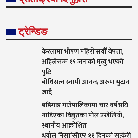
ट्रेन्डिङ
केरलामा भीषण पहिरोःसयौँ बेपत्ता,
अहिलेसम्म १९ जनाको मृत्यु भएको
पुष्टि
बोधिसत्व स्वामी आनन्द अरुण भुटान
जादै
बडिगाड गाउँपालिकामा चार वर्षअघि
गाडिएका विद्युतका पोल उखेलियो,
स्थानीय आक्रोशित
धुवाँले निसास्सिएर ११ दिनको सुत्केरी