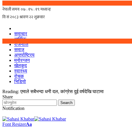
समाचार
आर्थिक
राजनीति
समाज
अन्तर्राष्ट्रिय
मनोरन्जन
खेलकुद
स्वास्थ्य
रोचक
भिडियो
Reading:
एमाले सबैभन्दा धनी दल, कांग्रेस दुई वर्षदेखि घाटामा
Share
Notification
Font Resizer
Aa