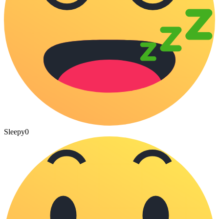
Sleepy
0