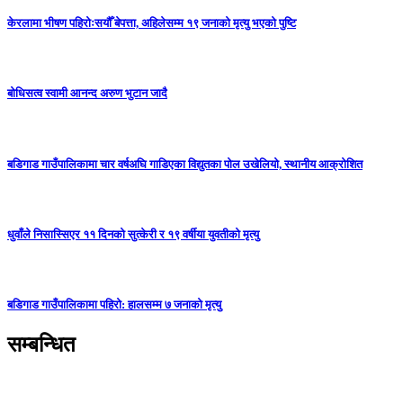
केरलामा भीषण पहिरोःसयौँ बेपत्ता, अहिलेसम्म १९ जनाको मृत्यु भएको पुष्टि
बोधिसत्व स्वामी आनन्द अरुण भुटान जादै
बडिगाड गाउँपालिकामा चार वर्षअघि गाडिएका विद्युतका पोल उखेलियो, स्थानीय आक्रोशित
धुवाँले निसास्सिएर ११ दिनको सुत्केरी र १९ वर्षीया युवतीको मृत्यु
बडिगाड गाउँपालिकामा पहिरो: हालसम्म ७ जनाको मृत्यु
सम्बन्धित