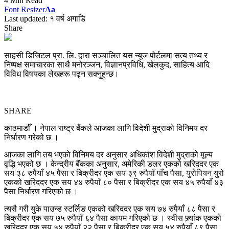
4 Min Read
Font Resizer
Aa
Last updated: १ वर्ष अगाडि
Share
साहसी डिजिटल प्रा. लि. द्वारा सञ्चालित यस न्यूज पोर्टलमा सत्य तथ्य र
निष्पक्ष समाचारका साथै मनोरञ्जन, विज्ञानप्रविधि, खेलकुद, साहित्य आदि
विविध विषयका लेखहरू पढ्न सक्नुहुन्छ।
SHARE
काठमाडौँ । नेपाल राष्ट्र बैंकले आजका लागि विदेशी मुद्राको विनिमय दर
निर्धारण गरेको छ ।
आजका लागि तय भएको विनिमय दर अनुसार अधिकांश विदेशी मुद्राको मूल्य
वृद्धि भएको छ । केन्द्रीय बैंकका अनुसार, अमेरिकी डलर एकको खरिददर एक
सय ३८ रुपैयाँ ४५ पैसा र बिक्रीदर एक सय ३९ रुपैयाँ पाँच पैसा, युरोपियन युरो
एकको खरिददर एक सय ४४ रुपैयाँ ८० पैसा र बिक्रीदर एक सय ४५ रुपैयाँ ४३
पैसा निर्धारण गरिएको छ ।
त्यसै गरी युके पाउन्ड स्टर्लिङ एकको खरिददर एक सय ७४ रुपैयाँ ८८ पैसा र
बिक्रीदर एक सय ७५ रुपैयाँ ६४ पैसा कायम गरिएको छ । स्वीस फ्र्यांक एकको
खरिददर एक सय ५४ रुपैयाँ २२ पैसा र बिक्रीदर एक सय ५४ रुपैयाँ ८९ पैसा