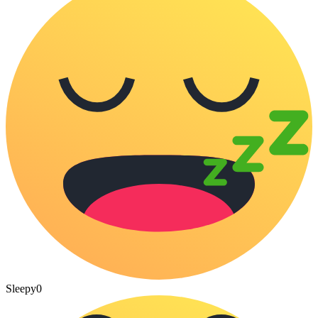
Sleepy
0