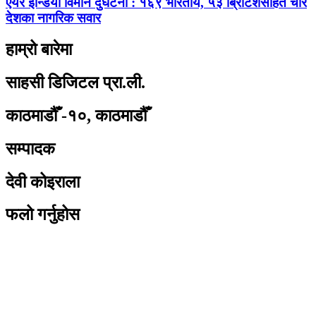
एयर इन्डिया विमान दुर्घटना : १६९ भारतीय, ५३ ब्रिटिशसहित चार
देशका नागरिक सवार
हाम्रो बारेमा
साहसी डिजिटल प्रा.ली.
काठमाडौँ -१०, काठमाडौँ
सम्पादक
देवी कोइराला
फलो गर्नुहोस