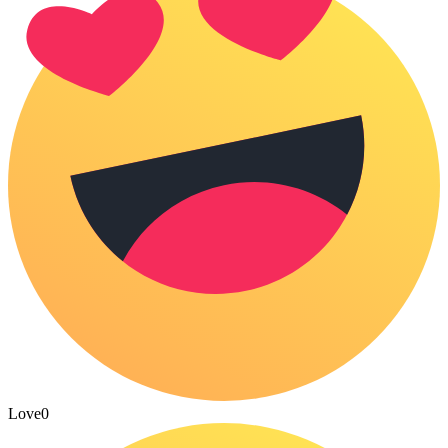
Love
0