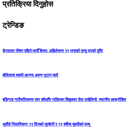
प्रतिक्रिया दिनुहोस
ट्रेन्डिङ
केरलामा भीषण पहिरोःसयौँ बेपत्ता, अहिलेसम्म १९ जनाको मृत्यु भएको पुष्टि
बोधिसत्व स्वामी आनन्द अरुण भुटान जादै
बडिगाड गाउँपालिकामा चार वर्षअघि गाडिएका विद्युतका पोल उखेलियो, स्थानीय आक्रोशित
धुवाँले निसास्सिएर ११ दिनको सुत्केरी र १९ वर्षीया युवतीको मृत्यु