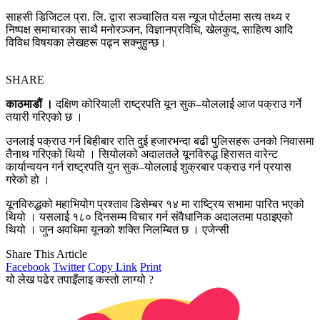
साहसी डिजिटल प्रा. लि. द्वारा सञ्चालित यस न्यूज पोर्टलमा सत्य तथ्य र
निष्पक्ष समाचारका साथै मनोरञ्जन, विज्ञानप्रविधि, खेलकुद, साहित्य आदि
विविध विषयका लेखहरू पढ्न सक्नुहुन्छ।
SHARE
काठमाडौं ।
दक्षिण कोरियाली राष्ट्रपति यून सुक–योललाई आज पक्राउ गर्ने
तयारी गरिएको छ ।
उनलाई पक्राउ गर्न बिहीबार राति दुई हजारभन्दा बढी पुलिसहरू उनको निवासमा
तैनाथ गरिएको थियो । सियोलको अदालतले यूनविरुद्ध हिरासत वारेन्ट
कार्यान्वयन गर्न राष्ट्रपति युन सुक–योललाई शुक्रबार पक्राउ गर्न प्रयास
गरेको हो ।
यूनविरुद्धको महाभियोग प्रश्ताव डिसेम्बर १४ मा राष्ट्रिय सभामा पारित भएको
थियो । यसलाई १८० दिनसम्म विचार गर्न संवैधानिक अदालतमा पठाइएको
थियो । जुन अवधिमा यूनको शक्ति निलम्बित छ । एजेन्सी
Share This Article
Facebook
Twitter
Copy Link
Print
यो लेख पढेर तपाइँलाइ कस्तो लाग्यो ?