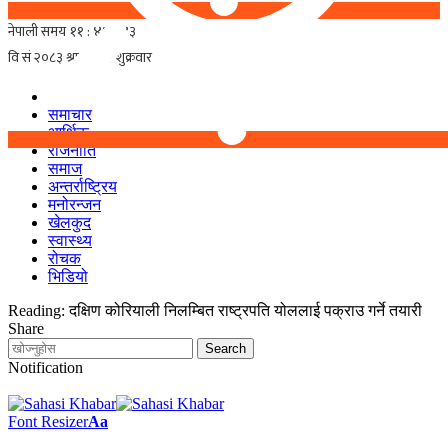
समाचार
आर्थिक
राजनीति
समाज
अन्तर्राष्ट्रिय
मनोरन्जन
खेलकुद
स्वास्थ्य
रोचक
भिडियो
Reading:
दक्षिण कोरियाली निलम्बित राष्ट्रपति योललाई पक्राउ गर्ने तयारी
Share
Notification
Font Resizer
Aa