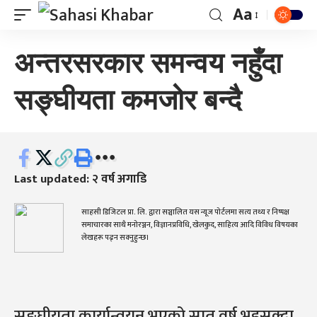
Aa
अन्तरसरकार समन्वय नहुँदा
सङ्घीयता कमजोर बन्दै
Last updated: २ वर्ष अगाडि
साहसी डिजिटल प्रा. लि. द्वारा सञ्चालित यस न्यूज पोर्टलमा सत्य तथ्य र निष्पक्ष
समाचारका साथै मनोरञ्जन, विज्ञानप्रविधि, खेलकुद, साहित्य आदि विविध विषयका
लेखहरू पढ्न सक्नुहुन्छ।
सङ्घीयता कार्यान्वयन भएको सात वर्ष भइसक्दा