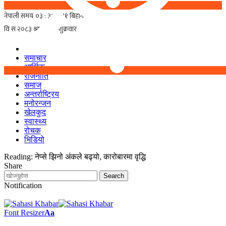
समाचार
आर्थिक
राजनीति
समाज
अन्तर्राष्ट्रिय
मनोरन्जन
खेलकुद
स्वास्थ्य
रोचक
भिडियो
Reading:
नेप्से झिनो अंकले बढ्यो, कारोबारमा वृद्धि
Share
Notification
Font Resizer
Aa