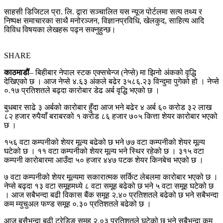
साहसी डिजिटल प्रा. लि. द्वारा सञ्चालित यस न्यूज पोर्टलमा सत्य तथ्य र
निष्पक्ष समाचारका साथै मनोरञ्जन, विज्ञानप्रविधि, खेलकुद, साहित्य आदि
विविध विषयका लेखहरू पढ्न सक्नुहुन्छ।
SHARE
काठमाडौं
– बिहीबार नेपाल स्टक एक्सचेन्ज (नेप्से) मा झिनो अंकको वृद्धि
देखिएको छ । आज नेप्से ४.६३ अंकले बढेर ३५८६.२३ विन्दुमा पुगेको हो । नेप्से
०.१७ प्रतिशतले बढ्दा कारोबार डेढ अर्ब वृद्धि भएको छ ।
बुधबार साढे ३ अर्बको कारोबार हुँदा आज भने बढेर ४ अर्ब ६० करोड ३२ लाख
८२ हजार रुपैयाँ बराबरको १ करोड ८६ हजार ७०५ कित्ता शेयर कारोबार भएको
छ ।
१५६ वटा कम्पनीको शेयर मूल्य बढेको छ भने ७७ वटा कम्पनीको शेयर मूल्य
घटेको छ । ११ वटा कम्पनीको शेयर मूल्य भने स्थिर रहेको छ । ३१५ वटा
कम्पनी कारोबारमा आउँदा ५० हजार ४४७ पटक शेयर किनबेच भएको छ ।
७ वटा कम्पनीको शेयर मूल्यमा सकारात्मक सर्किट लेबलमा कारोबार भएको छ ।
नेप्से बढ्दा १३ वटा समूहमध्ये ८ वटा समूह बढेको छ भने ५ वटा समूह घटेको छ
। आज सबैभन्दा बढी विकास बैंक समूह २.४० प्रतिशतले बढेको छ भने सबैभन्दा
कम म्युचुअल फण्ड समूह ०.३० प्रतिशतले बढेको छ ।
आज बसैभन्दा बढी ट्रेडिङ समूह २.०३ प्रतिशतले घटेको छ भने सबैभन्दा कम