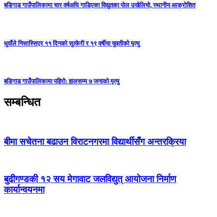
बडिगाड गाउँपालिकामा चार वर्षअघि गाडिएका विद्युतका पोल उखेलियो, स्थानीय आक्रोशित
धुवाँले निसास्सिएर ११ दिनको सुत्केरी र १९ वर्षीया युवतीको मृत्यु
बडिगाड गाउँपालिकामा पहिरो: हालसम्म ७ जनाको मृत्यु
सम्बन्धित
बीमा सचेतना बढाउन विराटनगरमा विद्यार्थीसँग अन्तरक्रिया
बुढीगण्डकी १२ सय मेगावाट जलविद्युत् आयोजना निर्माण
कार्यान्वयनमा