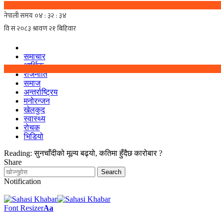
समाचार
आर्थिक
राजनीति
समाज
अन्तर्राष्ट्रिय
मनोरन्जन
खेलकुद
स्वास्थ्य
रोचक
भिडियो
Reading:
सुनचाँदीको मूल्य बढ्यो, कतिमा हुँदैछ कारोबार ?
Share
Notification
Font Resizer
Aa