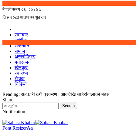
समाचार
आर्थिक
राजनीति
समाज
अन्तर्राष्ट्रिय
मनोरन्जन
खेलकुद
स्वास्थ्य
रोचक
भिडियो
Reading:
सहकारी ठगी प्रकरण : आजदेखि जाहेरीवालाको बहस
Share
Notification
Font Resizer
Aa