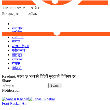
समाचार
आर्थिक
राजनीति
समाज
अन्तर्राष्ट्रिय
मनोरन्जन
खेलकुद
स्वास्थ्य
रोचक
भिडियो
Reading:
यस्ताे छ आजको विदेशी मुद्राको विनिमय दर
Share
Notification
Font Resizer
Aa