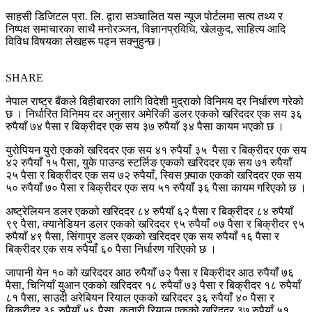
साहसी डिजिटल प्रा. लि. द्वारा सञ्चालित यस न्यूज पोर्टलमा सत्य तथ्य र
निष्पक्ष समाचारका साथै मनोरञ्जन, विज्ञानप्रविधि, खेलकुद, साहित्य आदि
विविध विषयका लेखहरू पढ्न सक्नुहुन्छ।
SHARE
नेपाल राष्ट्र बैंकले बिहीबारका लागि विदेशी मुद्राको विनिमय दर निर्धारण गरेको
छ । निर्धारित विनिमय दर अनुसार अमेरिकी डलर एकको खरिददर एक सय ३६
रुपैयाँ ७४ पैसा र बिक्रीदर एक सय ३७ रुपैयाँ ३४ पैसा कायम भएको छ ।
युरोपियन युरो एकको खरिददर एक सय ४१ रुपैयाँ ३५ पैसा र बिक्रीदर एक सय
४२ रुपैयाँ १५ पैसा, युके पाउन्ड स्टर्लिङ एकको खरिददर एक सय ७१ रुपैयाँ
२५ पैसा र बिक्रीदर एक सय ७२ रुपैयाँ, स्विस फ्र्याक एकको खरिददर एक सय
५० रुपैयाँ ७० पैसा र बिक्रीदर एक सय ५१ रुपैयाँ ३६ पैसा कायम गरिएको छ ।
अष्ट्रेलियन डलर एकको खरिददर ८४ रुपैयाँ ६२ पैसा र बिक्रीदर ८४ रुपैयाँ
९९ पैसा, क्यानेडियन डलर एकको खरिददर ९५ रुपैयाँ ०७ पैसा र बिक्रीदर ९५
रुपैयाँ ४९ पैसा, सिंगापुर डलर एकको खरिददर एक सय रुपैयाँ १६ पैसा र
बिक्रीदर एक सय रुपैयाँ ६० पैसा निर्धारण गरिएको छ ।
जापानी येन १० को खरिददर आठ रुपैयाँ ७२ पैसा र बिक्रीदर आठ रुपैयाँ ७६
पैसा, चिनियाँ युआन एकको खरिददर १८ रुपैयाँ ७३ पैसा र बिक्रीदर १८ रुपैयाँ
८१ पैसा, साउदी अरेबियन रियाल एकको खरिददर ३६ रुपैयाँ ४० पैसा र
बिक्रीदर ३६ रुपैयाँ ५६ पैसा, कतारी रियाल एकको खरिददर ३७ रुपैयाँ ५१