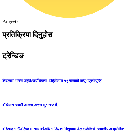
Angry
0
प्रतिक्रिया दिनुहोस
ट्रेन्डिङ
केरलामा भीषण पहिरोःसयौँ बेपत्ता, अहिलेसम्म १९ जनाको मृत्यु भएको पुष्टि
बोधिसत्व स्वामी आनन्द अरुण भुटान जादै
बडिगाड गाउँपालिकामा चार वर्षअघि गाडिएका विद्युतका पोल उखेलियो, स्थानीय आक्रोशित