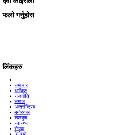
देवी कोइराला
फलो गर्नुहोस
लिंकहरु
समाचार
आर्थिक
राजनीति
समाज
अन्तर्राष्ट्रिय
मनोरन्जन
खेलकुद
स्वास्थ्य
रोचक
भिडियो