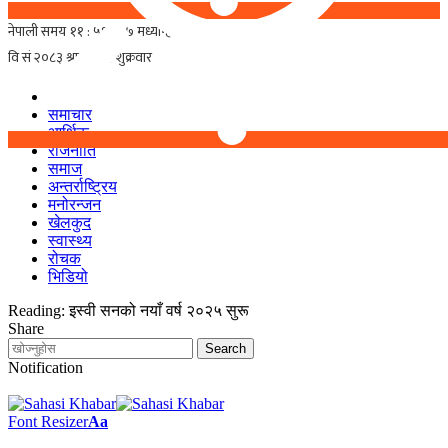
समाचार
आर्थिक
राजनीति
समाज
अन्तर्राष्ट्रिय
मनोरन्जन
खेलकुद
स्वास्थ्य
रोचक
भिडियो
Reading:
इस्वी सनको नयाँ वर्ष २०२५ सुरू
Share
Notification
Font Resizer
Aa