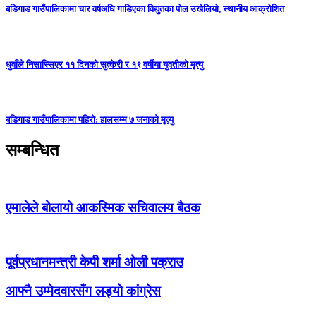
बडिगाड गाउँपालिकामा चार वर्षअघि गाडिएका विद्युतका पोल उखेलियो, स्थानीय आक्रोशित
धुवाँले निसास्सिएर ११ दिनको सुत्केरी र १९ वर्षीया युवतीको मृत्यु
बडिगाड गाउँपालिकामा पहिरो: हालसम्म ७ जनाको मृत्यु
सम्बन्धित
एमालेले बोलायो आकस्मिक सचिवालय बैठक
पूर्वप्रधानमन्त्री केपी शर्मा ओली पक्राउ
आफ्नै उम्मेदवारसँग लड्यो कांग्रेस