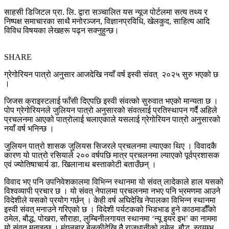
साहसी डिजिटल प्रा. लि. द्वारा सञ्चालित यस न्यूज पोर्टलमा सत्य तथ्य र
निष्पक्ष समाचारका साथै मनोरञ्जन, विज्ञानप्रविधि, खेलकुद, साहित्य आदि
विविध विषयका लेखहरू पढ्न सक्नुहुन्छ।
SHARE
ग्रेगोरियन पात्रो अनुसार आजदेखि नयाँ वर्ष इस्वी संवत् २०२५ सुरु भएको छ
।
जिजस क्राइस्टलाई फाँसी दिएपछि इस्वी संवत्को सुरुवात भएको मान्यता छ ।
पोप ग्रेगोरियनले जुलियन पात्रो अनुसारको संवत्लाई प्रतिस्थापन गर्दै अहिले
प्रचलनमा आएको पात्रोलाई चलाएकाले यसलाई ग्रेगोरियन पात्रो अनुसारको
नयाँ वर्ष भनिन्छ ।
जुलियन पात्रो शासक जुलियस सिजरले प्रचलनमा ल्याएका थिए । विवादकै
कारण यो पात्रो रसियाले २०० वर्षपछि मात्र प्रचलनमा ल्याएको पूर्वप्रशासक
एवं ज्योतिषाचार्य डा. खिलानाथ बस्ताकोटी बताउँछन् ।
विवाद भए पनि उपनिवेशकालमा विभिन्न स्थानमा यो संवत् लादेकाले हाल यसको
विश्वव्यापी प्रचार छ । यो संवत् नेपालमा प्रचलनमा नभए पनि भ्रमणमा आउने
विदेशीले यसको प्रयोग गर्छन् । केही वर्ष अघिदेखि नेपालका विभिन्न स्थानमा
इस्वी संवत् मनाउने गरिएको छ । विदेशी पर्यटकको भिडभाड हुने काठमाडौँको
ठमेल, बौद्ध, पोखरा, सौराहा, लुम्बिनीलगायत स्थानमा ‘न्यू इयर इभ’ का नाममा
यो संवत् मनाइन्छ । मंगलबार बेलुकीदेखि नै राजधानीको ठमेल, बौद्ध, स्वयम्भू,