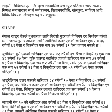
साहसी डिजिटल प्रा. लि. द्वारा सञ्चालित यस न्यूज पोर्टलमा सत्य तथ्य र
निष्पक्ष समाचारका साथै मनोरञ्जन, विज्ञानप्रविधि, खेलकुद, साहित्य आदि
विविध विषयका लेखहरू पढ्न सक्नुहुन्छ।
SHARE
नेपाल राष्ट्र बैंकले बुधबारका लागि विदेशी मुद्राको विनिमय दर निर्धारण गरेको
छ । जसअनुसार आजका लागि अमेरिकी डलर एकको खरिददर एक सय ३६
रुपैयाँ ६९ पैसा र बिक्रीदर एक सय ३७ रुपैयाँ ३९ पैसा कायम भएको छ ।
युरोपियन युरो एकको खरिददर एक सय ४२ रुपैयाँ ३५ पैसा र बिक्रीदर एक सय
४२ रुपैयाँ ९७ पैसा, युके पाउण्ड स्टर्लिङ एकको खरिददर एक सय ७१ रुपैयाँ
४३ पैसा र बिक्रीदर एक सय ७२ रुपैयाँ १४ पैसा, स्वीस फ्र्यांक एकको खरिददर
एक सय ५१ रुपैयाँ १३ पैसा र बिक्रीदर एक सय ५१ रुपैयाँ ७९ पैसा कायम
गरिएको छ ।
अष्ट्रेलियन डलर एकको खरिददर ८४ रुपैयाँ ९० पैसा र बिक्रीदर ८५ रुपैयाँ
२८ पैसा, क्यानेडियन डलर एकको खरिददर ९५ रुपैयाँ ०७ पैसा र बिक्रीदर ९५
रुपैयाँ ४९ पैसा, सिंगापुर डलर एकको खरिददर एक सय रुपैयाँ ३२ पैसा र
बिक्रीदर एक सय रुपैयाँ ७६ पैसा निर्धारण गरिएको छ ।
जापानी येन १० को खरिददर आठ रुपैयाँ ७२ पैसा र बिक्रीदर आठ रुपैयाँ ७६
पैसा, चिनियाँ युआन एकको खरिददर १८ रुपैयाँ ७३ पैसा र बिक्रीदर १८ रुपैयाँ
८१ पैसा, साउदी अरेबियन रियाल एकको खरिददर ३६ रुपैयाँ ३९ पैसा र