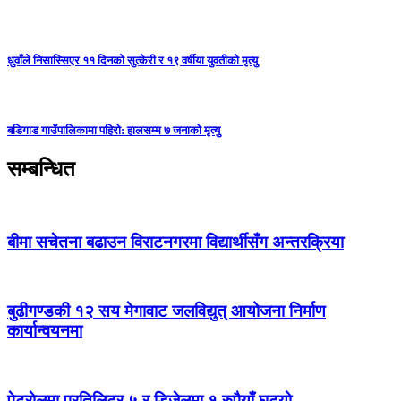
धुवाँले निसास्सिएर ११ दिनको सुत्केरी र १९ वर्षीया युवतीको मृत्यु
बडिगाड गाउँपालिकामा पहिरो: हालसम्म ७ जनाको मृत्यु
सम्बन्धित
बीमा सचेतना बढाउन विराटनगरमा विद्यार्थीसँग अन्तरक्रिया
बुढीगण्डकी १२ सय मेगावाट जलविद्युत् आयोजना निर्माण
कार्यान्वयनमा
पेट्राेलमा प्रतिलिटर ५ र डिजेलमा १ रुपैयाँ घट्यो