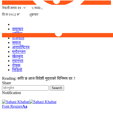
समाचार
आर्थिक
राजनीति
समाज
अन्तर्राष्ट्रिय
मनोरन्जन
खेलकुद
स्वास्थ्य
रोचक
भिडियो
Reading:
कति छ आज विदेशी मुद्राको विनिमय दर ?
Share
Notification
Font Resizer
Aa