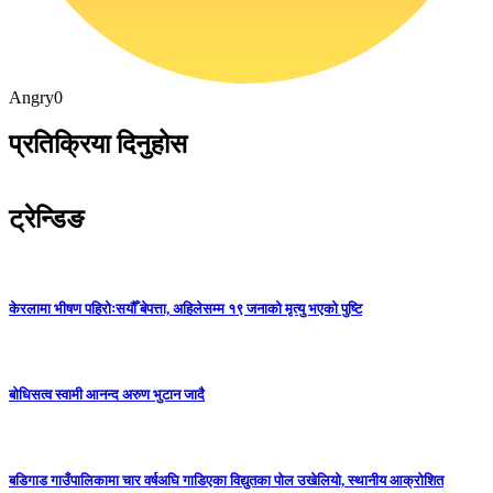
Angry
0
प्रतिक्रिया दिनुहोस
ट्रेन्डिङ
केरलामा भीषण पहिरोःसयौँ बेपत्ता, अहिलेसम्म १९ जनाको मृत्यु भएको पुष्टि
बोधिसत्व स्वामी आनन्द अरुण भुटान जादै
बडिगाड गाउँपालिकामा चार वर्षअघि गाडिएका विद्युतका पोल उखेलियो, स्थानीय आक्रोशित