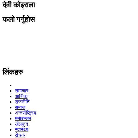
देवी कोइराला
फलो गर्नुहोस
लिंकहरु
समाचार
आर्थिक
राजनीति
समाज
अन्तर्राष्ट्रिय
मनोरन्जन
खेलकुद
स्वास्थ्य
रोचक